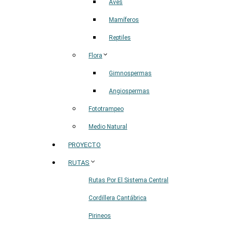
Aves
Mamíferos
Reptiles
Flora
Gimnospermas
Angiospermas
Fototrampeo
Medio Natural
PROYECTO
RUTAS
Rutas Por El Sistema Central
Cordillera Cantábrica
Pirineos