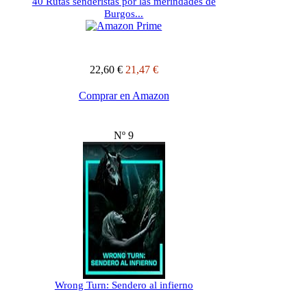
40 Rutas senderistas por las merindades de
Burgos...
22,60 €
21,47 €
Comprar en Amazon
Nº 9
Wrong Turn: Sendero al infierno