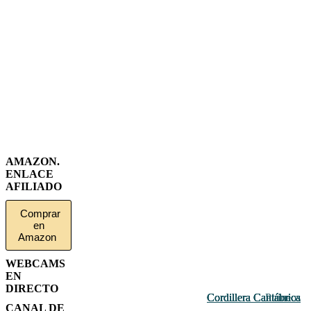
AMAZON.
ENLACE
AFILIADO
Comprar
en
Amazon
WEBCAMS
EN
DIRECTO
Cordillera Cantábrica
Cordillera Cantábrica
Cordillera Cantábrica
Cordillera Cantábrica
Pirineos
CANAL DE