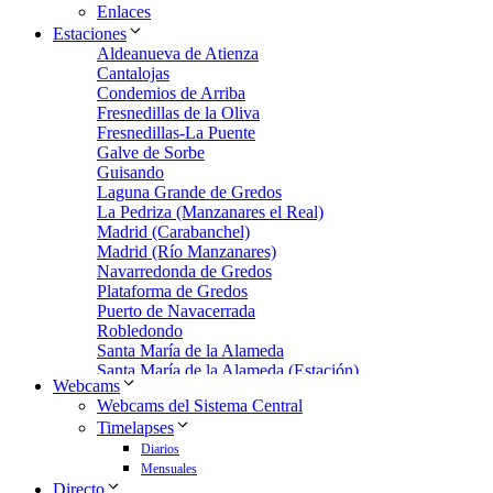
Enlaces
Estaciones
Aldeanueva de Atienza
Cantalojas
Condemios de Arriba
Fresnedillas de la Oliva
Fresnedillas-La Puente
Galve de Sorbe
Guisando
Laguna Grande de Gredos
La Pedriza (Manzanares el Real)
Madrid (Carabanchel)
Madrid (Río Manzanares)
Navarredonda de Gredos
Plataforma de Gredos
Puerto de Navacerrada
Robledondo
Santa María de la Alameda
Santa María de la Alameda (Estación)
Webcams
Zarzalejo
Webcams del Sistema Central
Zarzalejo Estación
Timelapses
Zarzalejo-Machotas
Diarios
Mensuales
Directo