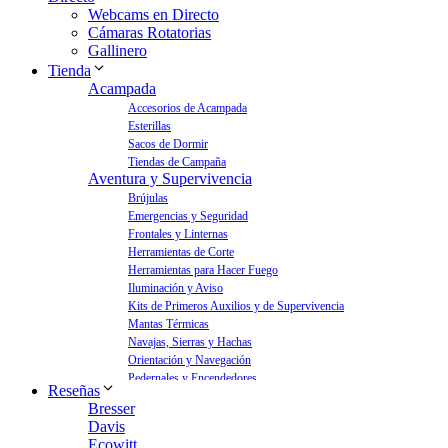
Webcams en Directo
Cámaras Rotatorias
Gallinero
Tienda
Acampada
Accesorios de Acampada
Esterillas
Sacos de Dormir
Tiendas de Campaña
Aventura y Supervivencia
Brújulas
Emergencias y Seguridad
Frontales y Linternas
Herramientas de Corte
Herramientas para Hacer Fuego
Iluminación y Aviso
Kits de Primeros Auxilios y de Supervivencia
Mantas Térmicas
Navajas, Sierras y Hachas
Orientación y Navegación
Pedernales y Encendedores
Reseñas
Aves y Jardín
Bresser
Bebederos para Aves
Davis
Casas para Aves
Ecowitt