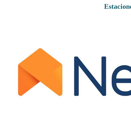
Estacion
Rutas De Montaña
Terremotos
Topográficos
Vértices Geodésicos