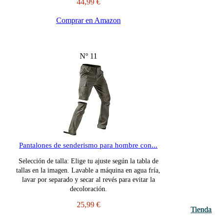
44,99 €
Comprar en Amazon
Nº 11
Pantalones de senderismo para hombre con...
Selección de talla: Elige tu ajuste según la tabla de
tallas en la imagen. Lavable a máquina en agua fría,
lavar por separado y secar al revés para evitar la
decoloración.
25,99 €
Tienda
Tienda
Tienda