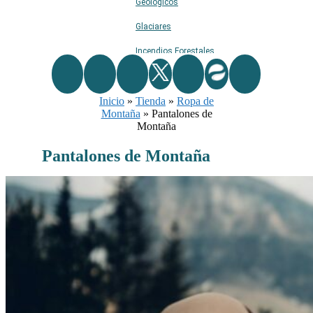
Geológicos
Glaciares
Incendios Forestales
Naturaleza
Inicio
»
Ríos
Tienda
»
Ropa de
Montaña
»
Pantalones de
Rutas De Montaña
Montaña
Terremotos
Pantalones de Montaña
Topográficos
Vértices Geodésicos