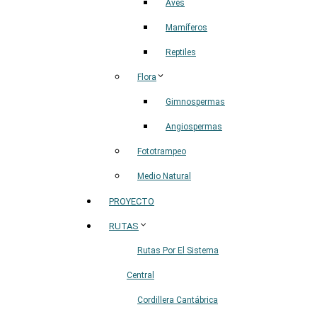
Aves
Mamíferos
Reptiles
Flora
Gimnospermas
Angiospermas
Fototrampeo
Medio Natural
PROYECTO
RUTAS
Rutas Por El Sistema
Central
Cordillera Cantábrica