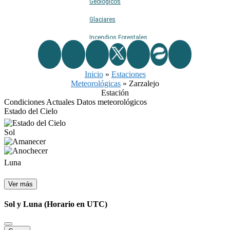
Geológicos
Glaciares
Incendios Forestales
Naturaleza
Inicio
Ríos
»
Estaciones
Meteorológicas
»
Zarzalejo
Rutas De Montaña
Estación
Condiciones Actuales
Datos meteorológicos
Terremotos
Estado del Cielo
Topográficos
Sol
Vértices Geodésicos
Luna
Ver más
Sol y Luna
(Horario en UTC)