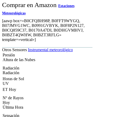
Comprar en Amazon
Estaciones
Meteorológicas
[aawp box=»B0CFQBH98P, B0FFT9WYGQ,
B07JMVG1WC, B0991GVBYK, B0F8P2N127,
B0CQ859C37, B0170A47DI, B0DHGVMHVJ,
B0BZT4QWHW, B0BZT3RFLG»
template=»vertical»]
Otros Sensores
Instrumental meteorológico
Presión
Altura de las Nubes
Radiación
Radiación
Horas de Sol
UV
ET Hoy
Nº de Rayos
Hoy
Última Hora
Sensación