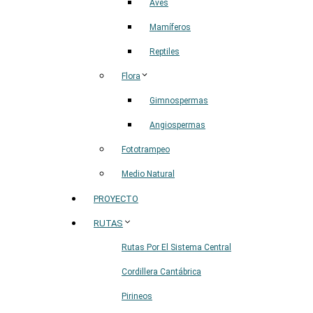
Aves
Mamíferos
Reptiles
Flora
Gimnospermas
Angiospermas
Fototrampeo
Medio Natural
PROYECTO
RUTAS
Rutas Por El Sistema Central
Cordillera Cantábrica
Pirineos