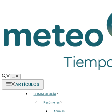
Saltar
al
contenido
Menú
ARTÍCULOS
CLIMATOLOGÍA
Resúmenes
Anuales