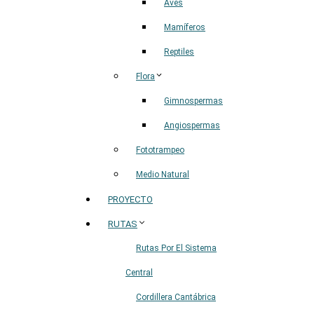
Aves
Mamíferos
Reptiles
Flora
Gimnospermas
Angiospermas
Fototrampeo
Medio Natural
PROYECTO
RUTAS
Rutas Por El Sistema
Central
Cordillera Cantábrica