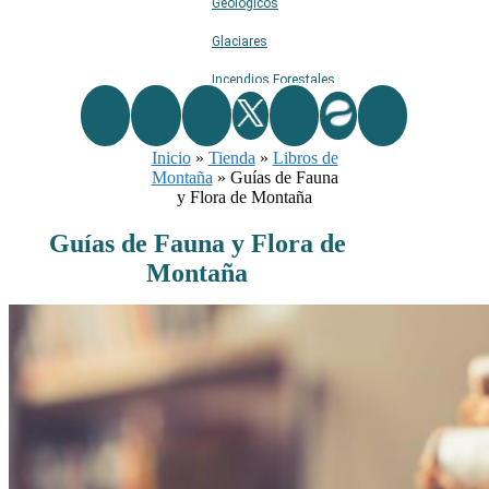
Geológicos
Glaciares
Incendios Forestales
Naturaleza
Inicio
»
Tienda
Ríos
»
Libros de
Montaña
»
Guías de Fauna
Rutas De Montaña
y Flora de Montaña
Terremotos
Guías de Fauna y Flora de
Montaña
Topográficos
Vértices Geodésicos