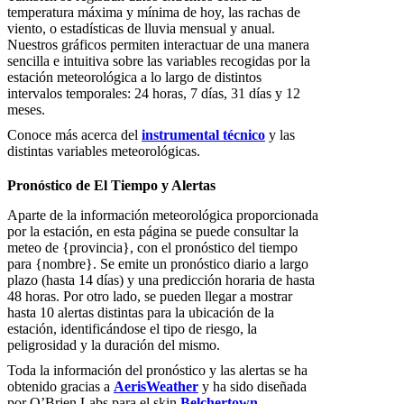
temperatura máxima y mínima de hoy, las rachas de
viento, o estadísticas de lluvia mensual y anual.
Nuestros gráficos permiten interactuar de una manera
sencilla e intuitiva sobre las variables recogidas por la
estación meteorológica a lo largo de distintos
intervalos temporales: 24 horas, 7 días, 31 días y 12
meses.
Conoce más acerca del
instrumental técnico
y las
distintas variables meteorológicas.
Pronóstico de El Tiempo y Alertas
Aparte de la información meteorológica proporcionada
por la estación, en esta página se puede consultar la
meteo de {provincia}, con el pronóstico del tiempo
para {nombre}. Se emite un pronóstico diario a largo
plazo (hasta 14 días) y una predicción horaria de hasta
48 horas. Por otro lado, se pueden llegar a mostrar
hasta 10 alertas distintas para la ubicación de la
estación, identificándose el tipo de riesgo, la
peligrosidad y la duración del mismo.
Toda la información del pronóstico y las alertas se ha
obtenido gracias a
AerisWeather
y ha sido diseñada
por O’Brien Labs para el skin
Belchertown
.