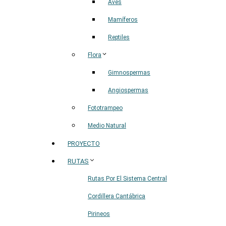
Aves
Mamíferos
Reptiles
Flora
Gimnospermas
Angiospermas
Fototrampeo
Medio Natural
PROYECTO
RUTAS
Rutas Por El Sistema Central
Cordillera Cantábrica
Pirineos