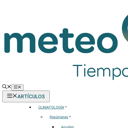
Saltar
al
contenido
Menú
ARTÍCULOS
CLIMATOLOGÍA
Resúmenes
Anuales