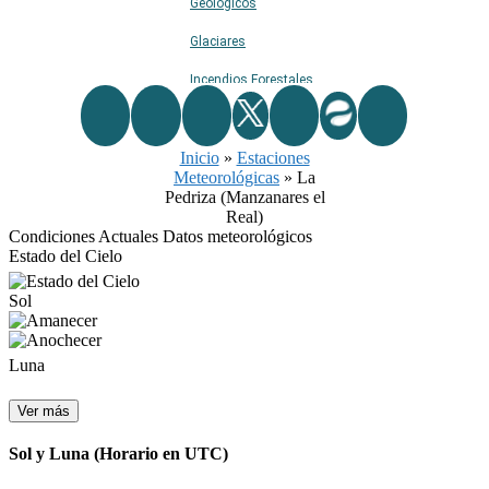
Geológicos
Glaciares
Incendios Forestales
Naturaleza
Inicio
Ríos
»
Estaciones
Meteorológicas
»
La
Rutas De Montaña
Pedriza (Manzanares el
Real)
Terremotos
Condiciones Actuales
Datos meteorológicos
Estado del Cielo
Topográficos
Sol
Vértices Geodésicos
Luna
Ver más
Sol y Luna
(Horario en UTC)