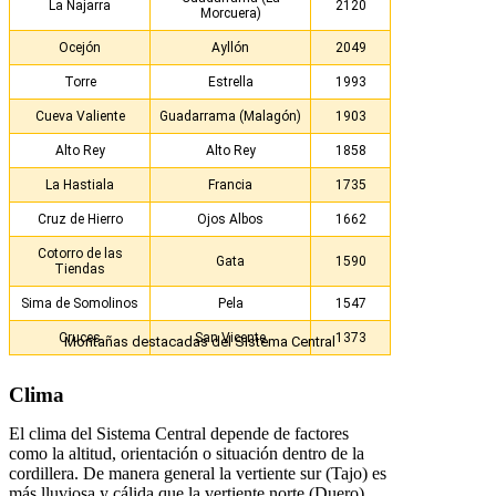
La Najarra
2120
Morcuera)
Ocejón
Ayllón
2049
Torre
Estrella
1993
Cueva Valiente
Guadarrama (Malagón)
1903
Alto Rey
Alto Rey
1858
La Hastiala
Francia
1735
Cruz de Hierro
Ojos Albos
1662
Cotorro de las
Gata
1590
Tiendas
Sima de Somolinos
Pela
1547
Cruces
San Vicente
1373
Montañas destacadas del Sistema Central
Clima
El clima del Sistema Central depende de factores
como la altitud, orientación o situación dentro de la
cordillera. De manera general la vertiente sur (Tajo) es
más lluviosa y cálida que la vertiente norte (Duero).