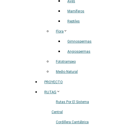
Aves
Mamíferos
Reptiles
Flora
Gimnospermas
Angiospermas
Fototrampeo
Medio Natural
PROYECTO
RUTAS
Rutas Por El Sistema
Central
Cordillera Cantábrica