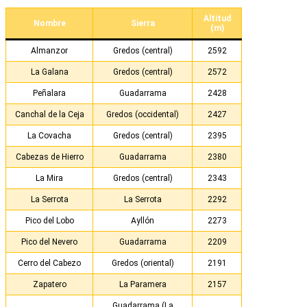
Altitud
Nombre
Sierra
(m)
Almanzor
Gredos (central)
2592
La Galana
Gredos (central)
2572
Peñalara
Guadarrama
2428
Canchal de la Ceja
Gredos (occidental)
2427
La Covacha
Gredos (central)
2395
Cabezas de Hierro
Guadarrama
2380
La Mira
Gredos (central)
2343
La Serrota
La Serrota
2292
Pico del Lobo
Ayllón
2273
Pico del Nevero
Guadarrama
2209
Cerro del Cabezo
Gredos (oriental)
2191
Zapatero
La Paramera
2157
Guadarrama (La