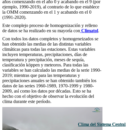
años comenzando en el año 0 y acabando en el 9 (por
ejemplo, 1990-2019), al contrario de lo que establece
la OMM comenzando en el 1 y acabando en el 0
(1991-2020).
Este complejo proceso de homogenización y relleno
de datos se ha realizado en su mayoría con
Climatol
.
Con todos los datos completos y homogeneizados se
han obtenido las medias de las distintas variables
climáticas para todas las estaciones. Estas variables
incluyen temperaturas, precipitaciones, días de
temperatura y precipitación, meses de sequía,
clasificación köppen y meteoros. Para todas las
variables se han calculado las medias de la serie 1990-
2019; mientras que para las temperaturas y
precipitaciones anuales se han obtenido también los
datos de las series 1960-1989, 1970-1999 y 1980-
2009, así como los datos por décadas. Esto se ha
hecho con el objetivo de observar la evolución del
clima durante este período.
Clima del Sistema Central
Clima del Sistema Central
Clima del Sistema Central
Clima del Sistema Central
Clima del Sistema Central
Clima del Sistema Central
Clima del Sistema Central
Clima del Sistema Central
Clima del Sistema Central
Clima del Sistema Central
Clima del Sistema Central
Clima del Sistema Central
Clima del Sistema Central
Clima del Sistema Central
Clima del Sistema Central