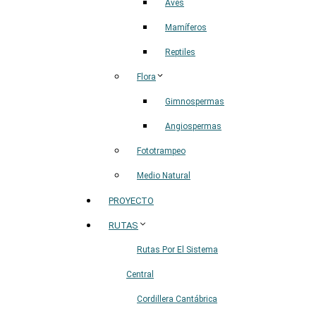
Aves
Mamíferos
Reptiles
Flora
Gimnospermas
Angiospermas
Fototrampeo
Medio Natural
PROYECTO
RUTAS
Rutas Por El Sistema
Central
Cordillera Cantábrica