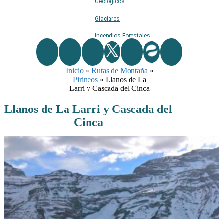
Geológicos
Glaciares
Incendios Forestales
Naturaleza
Inicio
»
Rutas de Montaña
Ríos
»
Pirineos
»
Llanos de La
Rutas De Montaña
Larri y Cascada del Cinca
Terremotos
Llanos de La Larri y Cascada del
Cinca
Topográficos
Vértices Geodésicos