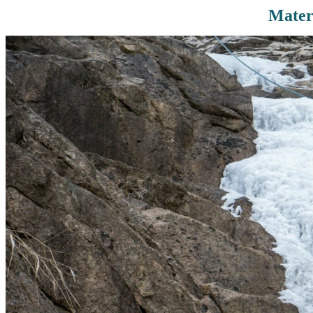
Mater
Rutas De Montaña
Terremotos
Topográficos
Vértices Geodésicos