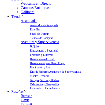
Webcams en Directo
Cámaras Rotatorias
Gallinero
Tienda
Acampada
Accesorios de Acampada
Esterillas
Sacos de Dormir
Tiendas de Campaña
Aventura y Supervivencia
Brújulas
Emergencias y Seguridad
Frontales y Linternas
Herramientas de Corte
Herramientas para Hacer Fuego
Iluminación y Aviso
Kits de Primeros Auxilios y de Supervivencia
Mantas Térmicas
Navajas, Sierras y Hachas
Orientación y Navegación
Pedernales y Encendedores
Reseñas
Aves y Jardín
Bresser
Bebederos para Aves
Davis
Casas para Aves
Ecowitt