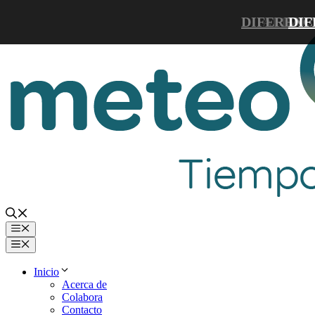
Saltar
DIFERENC
ALIMEN
DIF
al
contenido
Menú
Menú
Inicio
Acerca de
Colabora
Contacto