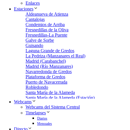
Enlaces
Estaciones
Aldeanueva de Atienza
Cantalojas
Condemios de Arriba
Fresnedillas de la Oliva
Fresnedillas-La Puente
Galve de Sorbe
Guisando
Laguna Grande de Gredos
La Pedriza (Manzanares el Real)
Madrid (Carabanchel)
Madrid (Río Manzanares)
Navarredonda de Gredos
Plataforma de Gredos
Puerto de Navacerrada
Robledondo
Santa María de la Alameda
Santa María de la Alameda (Estación)
Webcams
Zarzalejo
Webcams del Sistema Central
Zarzalejo Estación
Timelapses
Zarzalejo-Machotas
Diarios
Mensuales
Directo