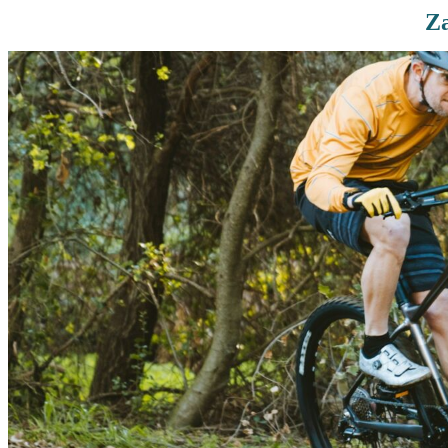
Za
Rutas De Montaña
Terremotos
Topográficos
Vértices Geodésicos