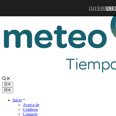
Saltar
DIFERENC
ALIMEN
DIF
al
contenido
Menú
Menú
Inicio
Acerca de
Colabora
Contacto