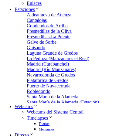
Enlaces
Estaciones
Aldeanueva de Atienza
Cantalojas
Condemios de Arriba
Fresnedillas de la Oliva
Fresnedillas-La Puente
Galve de Sorbe
Guisando
Laguna Grande de Gredos
La Pedriza (Manzanares el Real)
Madrid (Carabanchel)
Madrid (Río Manzanares)
Navarredonda de Gredos
Plataforma de Gredos
Puerto de Navacerrada
Robledondo
Santa María de la Alameda
Santa María de la Alameda (Estación)
Webcams
Zarzalejo
Webcams del Sistema Central
Zarzalejo Estación
Timelapses
Zarzalejo-Machotas
Diarios
Mensuales
Directo