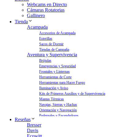
Webcams en Directo
Cámaras Rotatorias
Gallinero
Tienda
Acampada
Accesorios de Acampada
Esterillas
Sacos de Dormir
Tiendas de Campaña
Aventura y Supervivencia
Brújulas
Emergencias y Seguridad
Frontales y Linternas
Herramientas de Corte
Herramientas para Hacer Fuego
Iluminación y Aviso
Kits de Primeros Auxilios y de Supervivencia
Mantas Térmicas
Navajas, Sierras y Hachas
Orientación y Navegación
Pedernales y Encendedores
Reseñas
Aves y Jardín
Bresser
Bebederos para Aves
Davis
Casas para Aves
Ecowitt