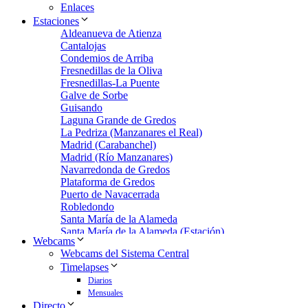
Enlaces
Estaciones
Aldeanueva de Atienza
Cantalojas
Condemios de Arriba
Fresnedillas de la Oliva
Fresnedillas-La Puente
Galve de Sorbe
Guisando
Laguna Grande de Gredos
La Pedriza (Manzanares el Real)
Madrid (Carabanchel)
Madrid (Río Manzanares)
Navarredonda de Gredos
Plataforma de Gredos
Puerto de Navacerrada
Robledondo
Santa María de la Alameda
Santa María de la Alameda (Estación)
Webcams
Zarzalejo
Webcams del Sistema Central
Zarzalejo Estación
Timelapses
Zarzalejo-Machotas
Diarios
Mensuales
Directo