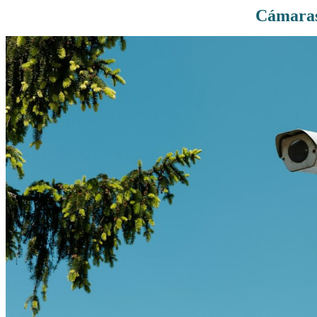
Cámaras
Rutas De Montaña
Terremotos
Topográficos
Vértices Geodésicos