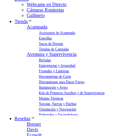
Webcams en Directo
Cámaras Rotatorias
Gallinero
Tienda
Acampada
Accesorios de Acampada
Esterillas
Sacos de Dormir
Tiendas de Campaña
Aventura y Supervivencia
Brújulas
Emergencias y Seguridad
Frontales y Linternas
Herramientas de Corte
Herramientas para Hacer Fuego
Iluminación y Aviso
Kits de Primeros Auxilios y de Supervivencia
Mantas Térmicas
Navajas, Sierras y Hachas
Orientación y Navegación
Pedernales y Encendedores
Reseñas
Aves y Jardín
Bresser
Bebederos para Aves
Davis
Casas para Aves
Ecowitt