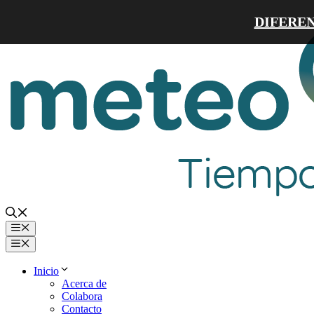
Saltar
DIFEREN
al
contenido
Menú
Menú
Inicio
Acerca de
Colabora
Contacto