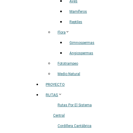
Aves
Mamíferos
Reptiles
Flora
Gimnospermas
Angiospermas
Fototrampeo
Medio Natural
PROYECTO
RUTAS
Rutas Por El Sistema
Central
Cordillera Cantábrica