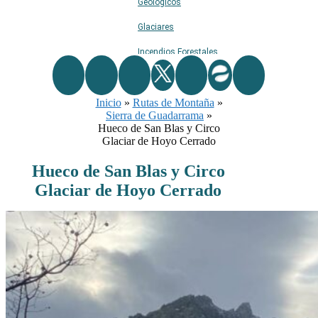
Geológicos
Glaciares
Incendios Forestales
Naturaleza
Inicio
»
Rutas de Montaña
Ríos
»
Sierra de Guadarrama
»
Rutas De Montaña
Hueco de San Blas y Circo
Glaciar de Hoyo Cerrado
Terremotos
Hueco de San Blas y Circo
Topográficos
Glaciar de Hoyo Cerrado
Vértices Geodésicos