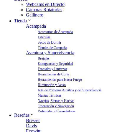
Webcams en Directo
Cámaras Rotatorias
Gallinero
Tienda
Acampada
Accesorios de Acampada
Esterillas
Sacos de Dormir
Tiendas de Campaña
Aventura y Supervivencia
Brújulas
Emergencias y Seguridad
Frontales y Linternas
Herramientas de Corte
Herramientas para Hacer Fuego
Iluminación y Aviso
Kits de Primeros Auxilios y de Supervivencia
Mantas Térmicas
Navajas, Sierras y Hachas
Orientación y Navegación
Pedernales y Encendedores
Reseñas
Aves y Jardín
Bresser
Bebederos para Aves
Davis
Casas para Aves
Ecowitt