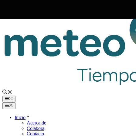
Saltar
al
contenido
Menú
Menú
Inicio
Acerca de
Colabora
Contacto