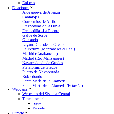
Enlaces
Estaciones
Aldeanueva de Atienza
Cantalojas
Condemios de Arriba
Fresnedillas de la Oliva
Fresnedillas-La Puente
Galve de Sorbe
Guisando
Laguna Grande de Gredos
La Pedriza (Manzanares el Real)
Madrid (Carabanchel)
Madrid (Río Manzanares)
Navarredonda de Gredos
Plataforma de Gredos
Puerto de Navacerrada
Robledondo
Santa María de la Alameda
Santa María de la Alameda (Estación)
Webcams
Zarzalejo
Webcams del Sistema Central
Zarzalejo Estación
Timelapses
Zarzalejo-Machotas
Diarios
Mensuales
Directo