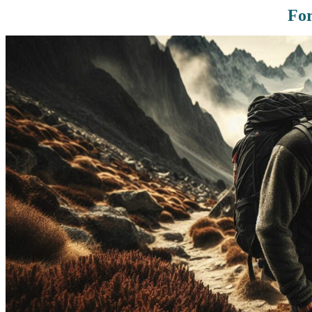
For
Rutas De Montaña
Terremotos
Topográficos
Vértices Geodésicos