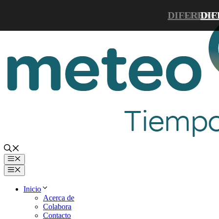
Saltar
DIFERENC
ALIMEN
DIF
al
contenido
Menú
Menú
Inicio
Acerca de
Colabora
Contacto