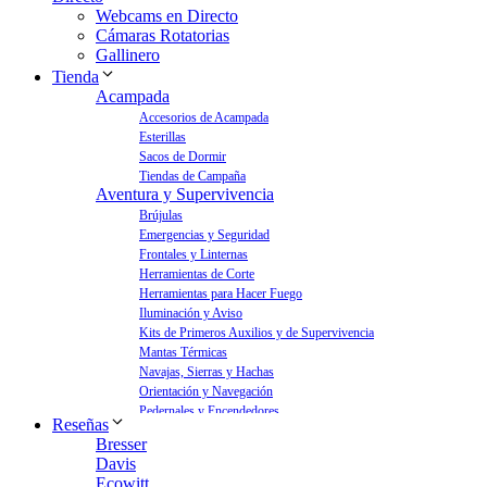
Webcams en Directo
Cámaras Rotatorias
Gallinero
Tienda
Acampada
Accesorios de Acampada
Esterillas
Sacos de Dormir
Tiendas de Campaña
Aventura y Supervivencia
Brújulas
Emergencias y Seguridad
Frontales y Linternas
Herramientas de Corte
Herramientas para Hacer Fuego
Iluminación y Aviso
Kits de Primeros Auxilios y de Supervivencia
Mantas Térmicas
Navajas, Sierras y Hachas
Orientación y Navegación
Pedernales y Encendedores
Reseñas
Aves y Jardín
Bresser
Bebederos para Aves
Davis
Casas para Aves
Ecowitt