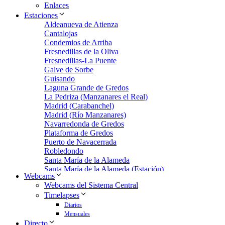
Enlaces
Estaciones
Aldeanueva de Atienza
Cantalojas
Condemios de Arriba
Fresnedillas de la Oliva
Fresnedillas-La Puente
Galve de Sorbe
Guisando
Laguna Grande de Gredos
La Pedriza (Manzanares el Real)
Madrid (Carabanchel)
Madrid (Río Manzanares)
Navarredonda de Gredos
Plataforma de Gredos
Puerto de Navacerrada
Robledondo
Santa María de la Alameda
Santa María de la Alameda (Estación)
Webcams
Zarzalejo
Webcams del Sistema Central
Zarzalejo Estación
Timelapses
Zarzalejo-Machotas
Diarios
Mensuales
Directo