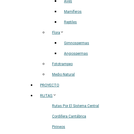
Aves
Mamíferos
Reptiles
Flora
Gimnospermas
Angiospermas
Fototrampeo
Medio Natural
PROYECTO
RUTAS
Rutas Por El Sistema Central
Cordillera Cantábrica
Pirineos