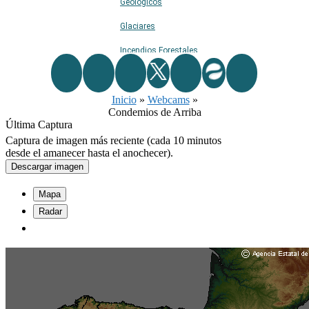
Geológicos
Glaciares
Incendios Forestales
Naturaleza
Inicio
Ríos
»
Webcams
»
Condemios de Arriba
Rutas De Montaña
Última Captura
Captura de imagen más reciente (cada 10 minutos
Terremotos
desde el amanecer hasta el anochecer).
Descargar imagen
Topográficos
Mapa
Vértices Geodésicos
Radar