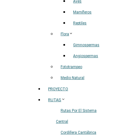
Aves
Mamíferos
Reptiles
Flora
Gimnospermas
Angiospermas
Fototrampeo
Medio Natural
PROYECTO
RUTAS
Rutas Por El Sistema
Central
Cordillera Cantábrica