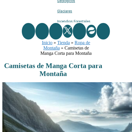
Geológicos
Glaciares
Incendios Forestales
Naturaleza
Inicio
»
Ríos
Tienda
»
Ropa de
Montaña
»
Camisetas de
Rutas De Montaña
Manga Corta para Montaña
Terremotos
Camisetas de Manga Corta para
Montaña
Topográficos
Vértices Geodésicos