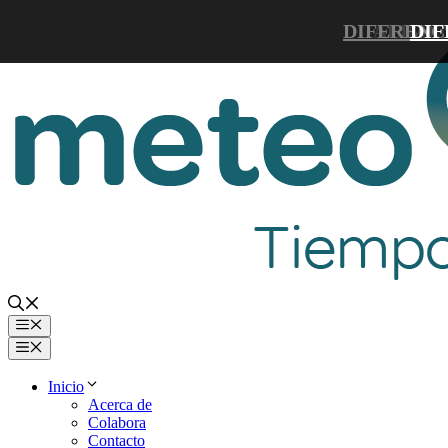
Saltar
DIFERENC
ALIMEN
DIF
al
contenido
Menú
Menú
Inicio
Acerca de
Colabora
Contacto