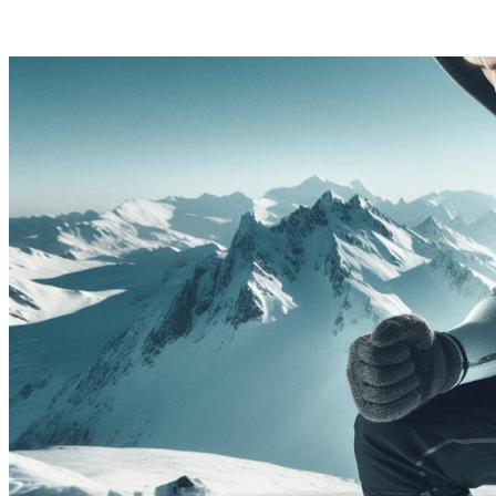
Rutas De Montaña
Terremotos
Topográficos
Vértices Geodésicos