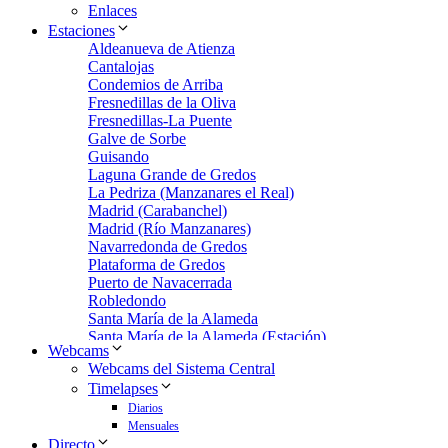
Enlaces
Estaciones
Aldeanueva de Atienza
Cantalojas
Condemios de Arriba
Fresnedillas de la Oliva
Fresnedillas-La Puente
Galve de Sorbe
Guisando
Laguna Grande de Gredos
La Pedriza (Manzanares el Real)
Madrid (Carabanchel)
Madrid (Río Manzanares)
Navarredonda de Gredos
Plataforma de Gredos
Puerto de Navacerrada
Robledondo
Santa María de la Alameda
Santa María de la Alameda (Estación)
Webcams
Zarzalejo
Webcams del Sistema Central
Zarzalejo Estación
Timelapses
Zarzalejo-Machotas
Diarios
Mensuales
Directo