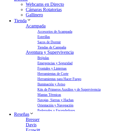
Webcams en Directo
Cámaras Rotatorias
Gallinero
Tienda
Acampada
Accesorios de Acampada
Esterillas
Sacos de Dormir
Tiendas de Campaña
Aventura y Supervivencia
Brújulas
Emergencias y Seguridad
Frontales y Linternas
Herramientas de Corte
Herramientas para Hacer Fuego
Iluminación y Aviso
Kits de Primeros Auxilios y de Supervivencia
Mantas Térmicas
Navajas, Sierras y Hachas
Orientación y Navegación
Pedernales y Encendedores
Reseñas
Aves y Jardín
Bresser
Bebederos para Aves
Davis
Casas para Aves
Ecowitt