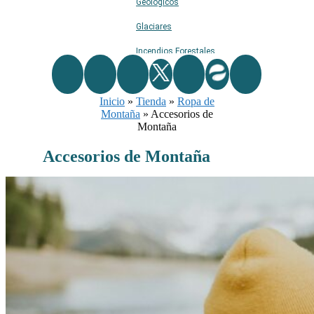
Geológicos
Glaciares
Incendios Forestales
Naturaleza
Inicio
»
Ríos
Tienda
»
Ropa de
Montaña
»
Accesorios de
Rutas De Montaña
Montaña
Terremotos
Accesorios de Montaña
Topográficos
Vértices Geodésicos