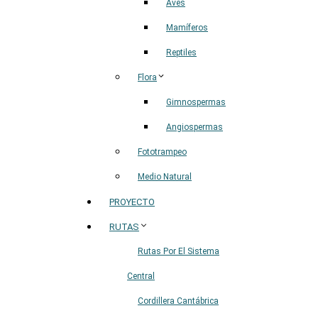
Aves
Mamíferos
Reptiles
Flora
Gimnospermas
Angiospermas
Fototrampeo
Medio Natural
PROYECTO
RUTAS
Rutas Por El Sistema
Central
Cordillera Cantábrica