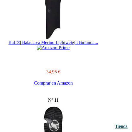
Buff®| Balaclava Merino Lightweight Bufanda...
34,95 €
Comprar en Amazon
Nº 11
Tienda
Tienda
Tienda