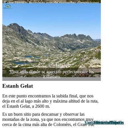
Estos lagos o estanhets son de pequeñas dimensiones
Vista atrás donde se aprecian perfectamente los
Estanhets
Estanh Gelat
En este punto encontramos la subida final, que nos
deja en el al lago más alto y máxima altitud de la ruta,
el Estanh Gelat, a 2600 m.
Es un buen sitio para descansar y observar las
montañas de la zona, ya que nos encontramos muy
Sierra de Guadarrama
Cordillera Cantábrica
Sierra de Gredos
Resto de España
Resto de España
Sistema Ibérico
Sierra Nevada
Pirineos
Pirineos
Pirineos
Pirineos
Pirineos
cerca de la cima más alta de Colomèrs, el Gran Tuc