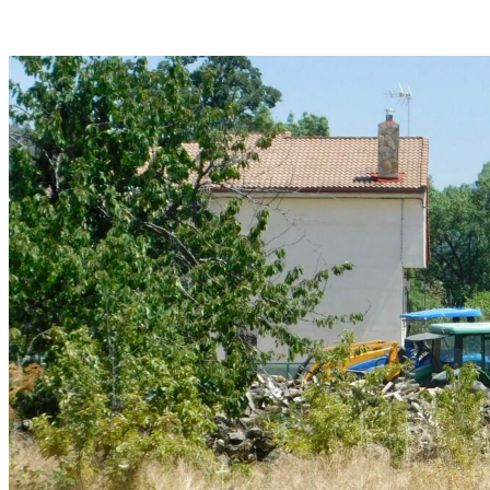
Rutas De Montaña
Terremotos
Topográficos
Vértices Geodésicos