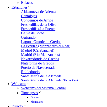
Enlaces
Estaciones
Aldeanueva de Atienza
Cantalojas
Condemios de Arriba
Fresnedillas de la Oliva
Fresnedillas-La Puente
Galve de Sorbe
Guisando
Laguna Grande de Gredos
La Pedriza (Manzanares el Real)
Madrid (Carabanchel)
Madrid (Río Manzanares)
Navarredonda de Gredos
Plataforma de Gredos
Puerto de Navacerrada
Robledondo
Santa María de la Alameda
Santa María de la Alameda (Estación)
Webcams
Zarzalejo
Webcams del Sistema Central
Zarzalejo Estación
Timelapses
Zarzalejo-Machotas
Diarios
Mensuales
Directo