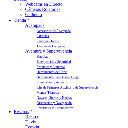
Webcams en Directo
Cámaras Rotatorias
Gallinero
Tienda
Acampada
Accesorios de Acampada
Esterillas
Sacos de Dormir
Tiendas de Campaña
Aventura y Supervivencia
Brújulas
Emergencias y Seguridad
Frontales y Linternas
Herramientas de Corte
Herramientas para Hacer Fuego
Iluminación y Aviso
Kits de Primeros Auxilios y de Supervivencia
Mantas Térmicas
Navajas, Sierras y Hachas
Orientación y Navegación
Pedernales y Encendedores
Reseñas
Aves y Jardín
Bresser
Bebederos para Aves
Davis
Casas para Aves
Ecowitt