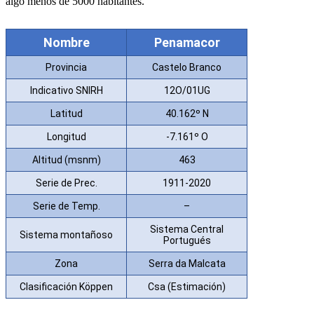
algo menos de 5000 habitantes.
Nombre
Penamacor
Provincia
Castelo Branco
Indicativo SNIRH
12O/01UG
Latitud
40.162º N
Longitud
-7.161º O
Altitud (msnm)
463
Serie de Prec.
1911-2020
Serie de Temp.
–
Sistema Central
Sistema montañoso
Portugués
Zona
Serra da Malcata
Clasificación Köppen
Csa (Estimación)