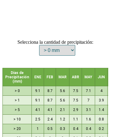
Selecciona la cantidad de precipitación:
Días de
Precipitación
ENE
FEB
MAR
ABR
MAY
JUN
JUL
AGO
(mm)
> 0
9.1
8.7
5.6
7.5
7.1
4
1.4
1.1
> 1
9.1
8.7
5.6
7.5
7
3.9
1.4
1
> 5
4.1
4.1
2.1
2.9
3.1
1.4
0.4
0.2
> 10
2.5
2.4
1.2
1.1
1.6
0.8
0.3
0.1
> 20
1
0.5
0.3
0.4
0.4
0.2
0.1
0.1