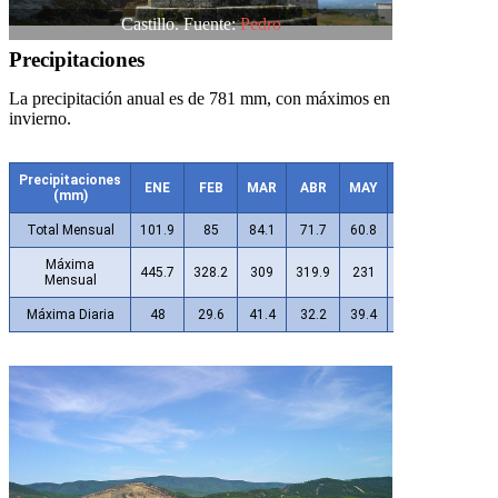
Castillo. Fuente:
Pedro
Precipitaciones
La precipitación anual es de 781 mm, con máximos en
invierno.
Precipitaciones
ENE
FEB
MAR
ABR
MAY
JUN
JUL
(mm)
Total Mensual
101.9
85
84.1
71.7
60.8
30.4
10.4
Máxima
445.7
328.2
309
319.9
231
138.4
104.5
Mensual
Máxima Diaria
48
29.6
41.4
32.2
39.4
39.7
56.2