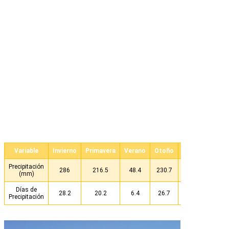
Variable
Invierno
Primavera
Verano
Otoño
ANUAL
Precipitación
286
216.5
48.4
230.7
781.8
(mm)
Días de
28.2
20.2
6.4
26.7
81.5
Precipitación