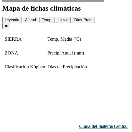
Mapa de fichas climáticas
Leyenda
Altitud
Temp.
Lluvia
Días Prec.
✖
SIERRA
Temp. Media (ºC)
ZONA
Precip. Anual (mm)
Clasificación Köppen
Días de Precipitación
Clima del Sistema Central
Clima del Sistema Central
Clima del Sistema Central
Clima del Sistema Central
Clima del Sistema Central
Clima del Sistema Central
Clima del Sistema Central
Clima del Sistema Central
Clima del Sistema Central
Clima del Sistema Central
Clima del Sistema Central
Clima del Sistema Central