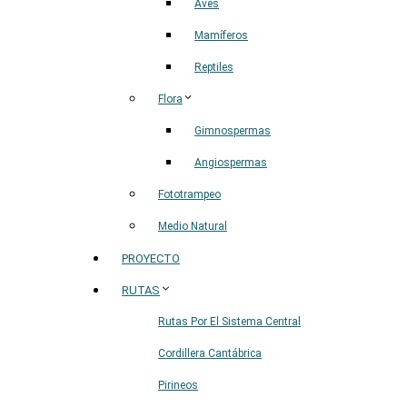
Aves
Mamíferos
Reptiles
Flora
Gimnospermas
Angiospermas
Fototrampeo
Medio Natural
PROYECTO
RUTAS
Rutas Por El Sistema Central
Cordillera Cantábrica
Pirineos