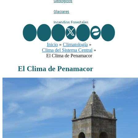
Geológicos
Glaciares
Incendios Forestales
Naturaleza
Inicio
Ríos
»
Climatología
»
Clima del Sistema Central
»
Rutas De Montaña
El Clima de Penamacor
Terremotos
El Clima de Penamacor
Topográficos
Vértices Geodésicos