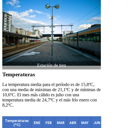
Estación de tren
Temperaturas
La temperatura media para el período es de 15,8ºC,
con una media de máximas de 21,1ºC y de mínimas de
10,6ºC. El mes más cálido es julio con una
temperatura media de 24,7ºC y el más frío enero con
8,2ºC.
Temperaturas
ENE
FEB
MAR
ABR
MAY
JUN
JUL
AGO
(ºC)