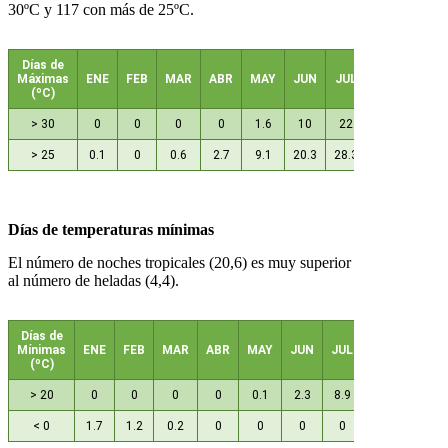
30ºC y 117 con más de 25ºC.
Días de
Máximas
ENE
FEB
MAR
ABR
MAY
JUN
JUL
AGO
SEP
(ºC)
> 30
0
0
0
0
1.6
10
22
21.5
10.1
> 25
0.1
0
0.6
2.7
9.1
20.3
28.3
29.4
20.1
Días de temperaturas mínimas
El número de noches tropicales (20,6) es muy superior
al número de heladas (4,4).
Días de
Mínimas
ENE
FEB
MAR
ABR
MAY
JUN
JUL
AGO
SEP
(ºC)
> 20
0
0
0
0
0.1
2.3
8.9
6.2
3.1
< 0
1.7
1.2
0.2
0
0
0
0
0
0