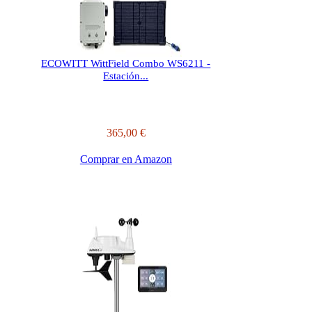
ECOWITT WittField Combo WS6211 -
Estación...
365,00 €
Comprar en Amazon