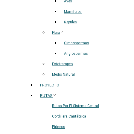
Aves
Mamíferos
Reptiles
Flora
Gimnospermas
Angiospermas
Fototrampeo
Medio Natural
PROYECTO
RUTAS
Rutas Por El Sistema Central
Cordillera Cantábrica
Pirineos