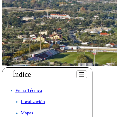
Índice
☰
Ficha Técnica
Localización
Mapas