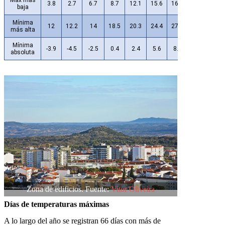
Máx más
3.8
2.7
6.7
8.7
12.1
15.6
16.3
18.6
16.
baja
Mínima
12
12.2
14
18.5
20.3
24.4
27.5
26.2
24
más alta
Mínima
-3.9
-4.5
-2.5
0.4
2.4
5.6
8.9
9.5
6.2
absoluta
Zona de edificios. Fuente:
Vitor Oliveira
Días de temperaturas máximas
A lo largo del año se registran 66 días con más de