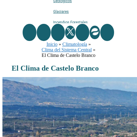
Geológicos
Glaciares
Incendios Forestales
Naturaleza
Inicio
Ríos
»
Climatología
»
Clima del Sistema Central
»
Rutas De Montaña
El Clima de Castelo Branco
Terremotos
El Clima de Castelo Branco
Topográficos
Vértices Geodésicos