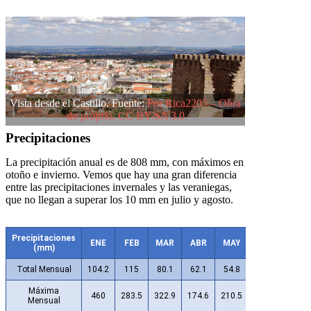
Vista desde el Castillo. Fuente:
Por Rica2205 – Obra
do próprio, CC BY-SA 3.0
Precipitaciones
La precipitación anual es de 808 mm, con máximos en
otoño e invierno. Vemos que hay una gran diferencia
entre las precipitaciones invernales y las veraniegas,
que no llegan a superar los 10 mm en julio y agosto.
Precipitaciones
ENE
FEB
MAR
ABR
MAY
JUN
JUL
(mm)
Total Mensual
104.2
115
80.1
62.1
54.8
25.3
8.7
Máxima
460
283.5
322.9
174.6
210.5
121.4
66.7
Mensual