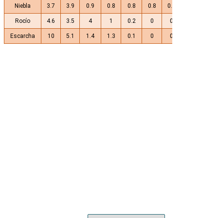
Niebla
3.7
3.9
0.9
0.8
0.8
0.8
0.4
0
1
Rocío
4.6
3.5
4
1
0.2
0
0
0
0.2
Escarcha
10
5.1
1.4
1.3
0.1
0
0
0
0