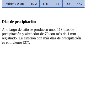
Máxima Diaria
82.2
115
118
52
47.7
71.4
37.5
Días de precipitación
A lo largo del año se producen unos 113 días de
precipitación y alrededor de 70 con más de 1 mm
registrado. La estación con más días de precipitación
es el invierno (37).