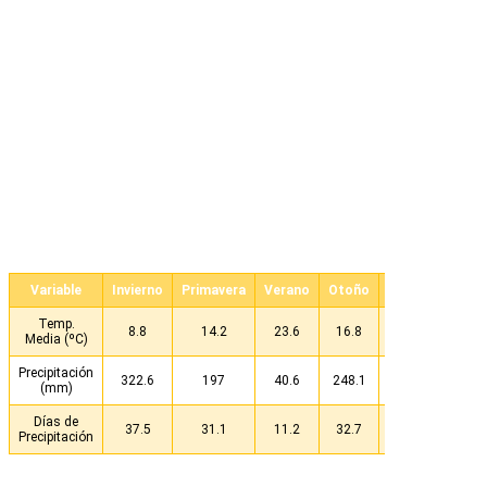
Variable
Invierno
Primavera
Verano
Otoño
ANUAL
Temp.
8.8
14.2
23.6
16.8
15.8
Media (ºC)
Precipitación
322.6
197
40.6
248.1
808.3
(mm)
Días de
37.5
31.1
11.2
32.7
112.5
Precipitación