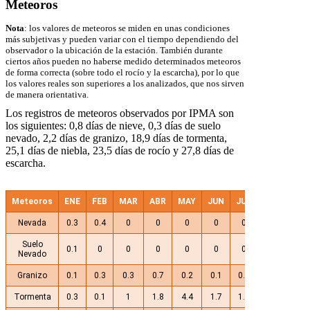
Meteoros
Nota
: los valores de meteoros se miden en unas condiciones
más subjetivas y pueden variar con el tiempo dependiendo del
observador o la ubicación de la estación. También durante
ciertos años pueden no haberse medido determinados meteoros
de forma correcta (sobre todo el rocío y la escarcha), por lo que
los valores reales son superiores a los analizados, que nos sirven
de manera orientativa.
Los registros de meteoros observados por IPMA son
los siguientes: 0,8 días de nieve, 0,3 días de suelo
nevado, 2,2 días de granizo, 18,9 días de tormenta,
25,1 días de niebla, 23,5 días de rocío y 27,8 días de
escarcha.
Meteoros
ENE
FEB
MAR
ABR
MAY
JUN
JUL
AGO
SEP
Nevada
0.3
0.4
0
0
0
0
0
0
0
Suelo
0.1
0
0
0
0
0
0
0
0
Nevado
Granizo
0.1
0.3
0.3
0.7
0.2
0.1
0.1
0
0.2
Tormenta
0.3
0.1
1
1.8
4.4
1.7
1.8
1.2
2.4