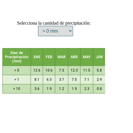
Selecciona la cantidad de precipitación:
Días de
Precipitación
ENE
FEB
MAR
ABR
MAY
JUN
JUL
AGO
(mm)
> 0
12.6
10.6
7.3
12.3
11.5
5.8
2.8
2.6
> 1
8.1
6.3
3.7
7.5
7.1
2.9
0.9
1.1
> 10
3.6
1.9
1.2
1.9
2.3
0.8
0.4
0.3