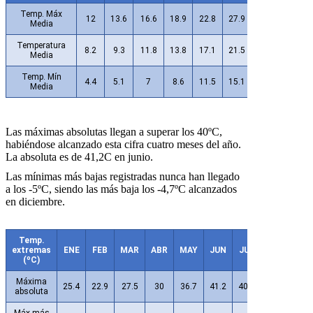
Temp. Máx
12
13.6
16.6
18.9
22.8
27.9
31.9
31.8
Media
Temperatura
8.2
9.3
11.8
13.8
17.1
21.5
24.7
24.6
Media
Temp. Mín
4.4
5.1
7
8.6
11.5
15.1
17.5
17.4
Media
Las máximas absolutas llegan a superar los 40ºC,
habiéndose alcanzado esta cifra cuatro meses del año.
La absoluta es de 41,2C en junio.
Las mínimas más bajas registradas nunca han llegado
a los -5ºC, siendo las más baja los -4,7ºC alcanzados
en diciembre.
Temp.
extremas
ENE
FEB
MAR
ABR
MAY
JUN
JUL
AGO
SE
(ºC)
Máxima
25.4
22.9
27.5
30
36.7
41.2
40.6
40.3
40.
absoluta