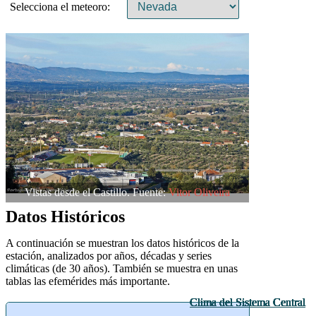
Selecciona el meteoro:
Vistas desde el Castillo. Fuente:
Vitor Oliveira
Datos Históricos
A continuación se muestran los datos históricos de la
estación, analizados por años, décadas y series
climáticas (de 30 años). También se muestra en unas
tablas las efemérides más importante.
Clima del Sistema Central
Clima del Sistema Central
Clima del Sistema Central
Clima del Sistema Central
Clima del Sistema Central
Clima del Sistema Central
Clima del Sistema Central
Clima del Sistema Central
Clima del Sistema Central
Clima del Sistema Central
Clima del Sistema Central
Clima del Sistema Central