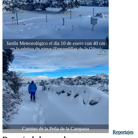
Jardín Meteorológico el día 10 de enero con 40 cm
en la pértiga de nieve (Fresnedillas de la Oliva)
Camino de la Peña de la Campana
Reportajes
Reportajes
Reportajes
Reportajes
Reportajes
Reportajes
Reportajes
Reportajes
Reportajes