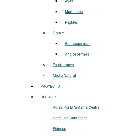
Aves
Mamíferos
Reptiles
Flora
Gimnospermas
Angiospermas
Fototrampeo
Medio Natural
PROYECTO
RUTAS
Rutas Por El Sistema Central
Cordillera Cantábrica
Pirineos