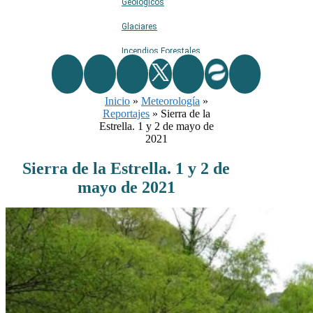
Geológicos
Glaciares
Incendios Forestales
Naturaleza
Inicio
Ríos
»
Meteorología
»
Reportajes
»
Sierra de la
Rutas De Montaña
Estrella. 1 y 2 de mayo de
2021
Terremotos
Sierra de la Estrella. 1 y 2 de
Topográficos
mayo de 2021
Vértices Geodésicos