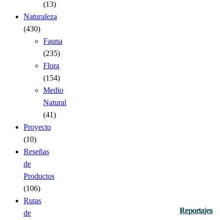
(13)
Naturaleza
(430)
Fauna
(235)
Flora
(154)
Medio
Natural
(41)
Proyecto
(10)
Reseñas
de
Productos
(106)
Rutas
Reportajes
Reportajes
Reportajes
Reportajes
Reportajes
Reportajes
Reportajes
Reportajes
Reportajes
de