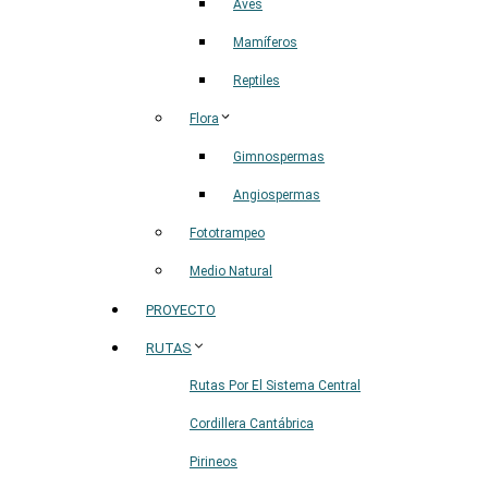
Aves
Mamíferos
Reptiles
Flora
Gimnospermas
Angiospermas
Fototrampeo
Medio Natural
PROYECTO
RUTAS
Rutas Por El Sistema Central
Cordillera Cantábrica
Pirineos