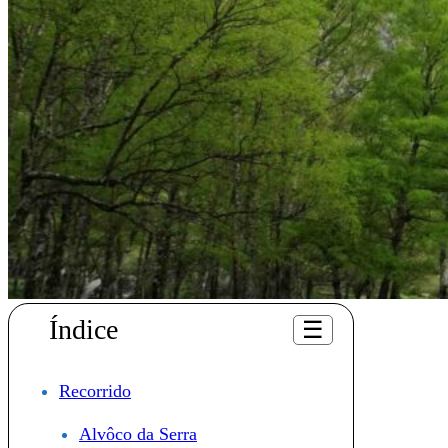
Índice
☰
Recorrido
Alvôco da Serra