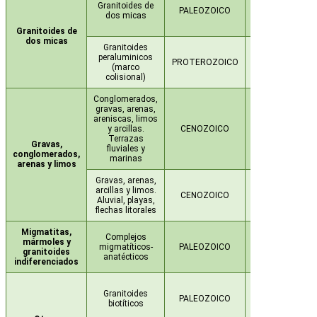
Granitoides de
CARBONÍFERO-
PALEOZOICO
dos micas
PÉRMICO (Plut.
Hercínico)
Granitoides de
dos micas
Granitoides
peraluminicos
PROTEROZOICO
CARBONÍFERO
(marco
colisional)
Conglomerados,
gravas, arenas,
areniscas, limos
y arcillas.
CENOZOICO
CUATERNARIO
Terrazas
Gravas,
fluviales y
conglomerados,
marinas
arenas y limos
Gravas, arenas,
arcillas y limos.
CENOZOICO
CUATERNARIO
Aluvial, playas,
flechas litorales
Migmatitas,
DEVÓNICO-
Complejos
mármoles y
CARBONÍFERO-
migmatíticos-
PALEOZOICO
granitoides
PÉRMICO (Plut.
anatécticos
indiferenciados
Hercínico)
DEVÓNICO-
Granitoides
CARBONÍFERO-
PALEOZOICO
biotíticos
PÉRMICO (Plut.
Hercínico)