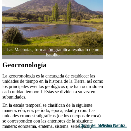
Las Machotas, formación granítica resultado de un
batolito
Geocronología
La geocronología es la encargada de establecer las
unidades de tiempo en la historia de la Tierra, así como
los principales eventos geológicos que han ocurrido en
cada unidad temporal. Estas se dividen a su vez en
subunidades.
En la escala temporal se clasifican de la siguiente
manera: eón, era, período, época, edad y cron. Las
unidades cronoestratigráficas (de los cuerpos de roca)
se corresponden con las anteriores de la siguiente
Clima del Sistema Central
Clima del Sistema Central
Clima del Sistema Central
Medio Natural
Medio Natural
Medio Natural
Medio Natural
Medio Natural
Medio Natural
manera: eonotema, eratema, sistema, serie, piso y