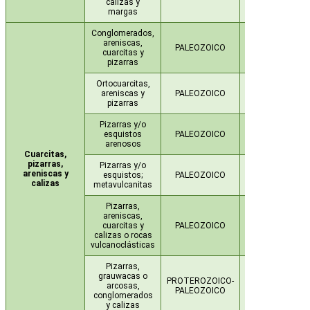
calizas y
margas
Conglomerados,
areniscas,
PALEOZOICO
ORDOVÍCICO
cuarcitas y
pizarras
Ortocuarcitas,
areniscas y
PALEOZOICO
ORDOVÍCICO
pizarras
Pizarras y/o
esquistos
PALEOZOICO
CÁMBRICO
arenosos
Cuarcitas,
pizarras,
Pizarras y/o
areniscas y
esquistos;
PALEOZOICO
ORDOVÍCICO
calizas
metavulcanitas
Pizarras,
areniscas,
cuarcitas y
PALEOZOICO
ORDOVÍCICO
calizas o rocas
vulcanoclásticas
Pizarras,
grauwacas o
PROTEROZOICO-
VENDIENSE-
arcosas,
PALEOZOICO
CÁMBRICO
conglomerados
y calizas