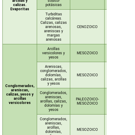
arcillas y
sodico-
calizas.
potásicas
Evaporitas
Turbiditas
calcáreas.
Calizas, calizas
PALEÓGENO-
arenosas,
CENOZOICO
NEÓGENO
areniscas y
margas
arenosas
Arcillas
versicolores y
MESOZOICO
TRIÁSICO
yesos
Areniscas,
conglomerados,
dolomías,
MESOZOICO
TRIÁSICO
calizas, arcillas
y yesos
Conglomerados,
areniscas,
Conglomerados,
calizas, yesos y
areniscas,
arcillas
PALEOZOICO-
PÉRMICO-
arcillas, calizas,
versicolores
MESOZOICO
TRIÁSICO
dolomías y
yesos
Conglomerados,
areniscas,
arcillas,
MESOZOICO
TRIÁSICO
dolomías,