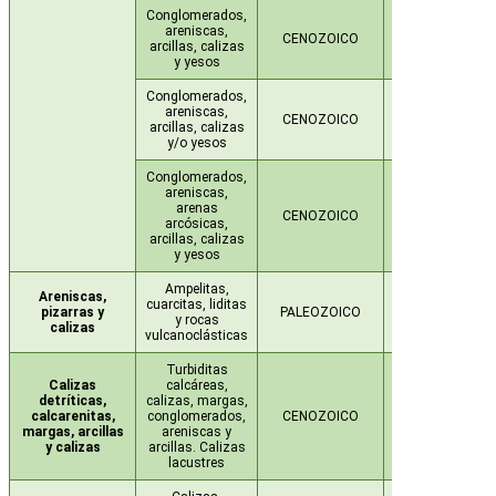
Conglomerados,
areniscas,
CENOZOICO
NEÓGENO
arcillas, calizas
y yesos
Conglomerados,
areniscas,
NEÓGENO-
CENOZOICO
arcillas, calizas
CUATERNARIO
y/o yesos
Conglomerados,
areniscas,
arenas
CENOZOICO
NEÓGENO
arcósicas,
arcillas, calizas
y yesos
Ampelitas,
Areniscas,
cuarcitas, liditas
pizarras y
PALEOZOICO
SILÚRICO
y rocas
calizas
vulcanoclásticas
Turbiditas
Calizas
calcáreas,
detríticas,
calizas, margas,
calcarenitas,
conglomerados,
CENOZOICO
PALEÓGENO
margas, arcillas
areniscas y
y calizas
arcillas. Calizas
lacustres