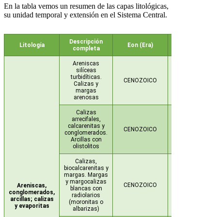
En la tabla vemos un resumen de las capas litológicas,
su unidad temporal y extensión en el Sistema Central.
Descripción
Litología
Eon (Era)
Sistema
completa
Areniscas
silíceas
turbidíticas.
CENOZOICO
NEÓGENO
Calizas y
margas
arenosas
Calizas
arrecifales,
calcarenitas y
CENOZOICO
NEÓGENO
conglomerados.
Arcillas con
olistolitos
Calizas,
biocalcarenitas y
margas. Margas
y margocalizas
CENOZOICO
NEÓGENO
Areniscas,
blancas con
conglomerados,
radiolarios
arcillas; calizas
(moronitas o
y evaporitas
albarizas)