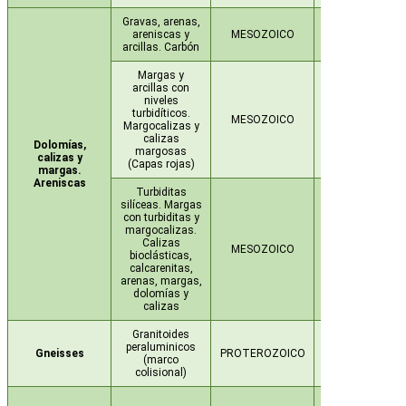
Gravas, arenas,
areniscas y
MESOZOICO
CRETÁCICO
arcillas. Carbón
Margas y
arcillas con
niveles
turbidíticos.
MESOZOICO
CRETÁCICO
Margocalizas y
calizas
Dolomías,
margosas
calizas y
(Capas rojas)
margas.
Areniscas
Turbiditas
silíceas. Margas
con turbiditas y
margocalizas.
Calizas
MESOZOICO
CRETÁCICO
bioclásticas,
calcarenitas,
arenas, margas,
dolomías y
calizas
Granitoides
peraluminicos
Gneisses
PROTEROZOICO
CARBONÍFERO
(marco
colisional)
DEVÓNICO-