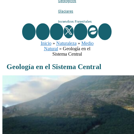
Geológicos
Glaciares
Incendios Forestales
Naturaleza
Inicio
»
Naturaleza
Ríos
»
Medio
Natural
»
Geología en el
Rutas De Montaña
Sistema Central
Terremotos
Geología en el Sistema Central
Topográficos
Vértices Geodésicos