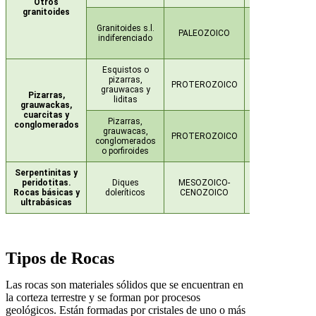
Otros
granitoides
DEVÓNICO-
Granitoides s.l.
CARBONÍFERO-
PALEOZOICO
indiferenciado
PÉRMICO (Plut.
Hercínico)
Esquistos o
pizarras,
PROTEROZOICO
RIFEENSE
grauwacas y
Pizarras,
liditas
grauwackas,
cuarcitas y
Pizarras,
conglomerados
PROTEROZOIC
grauwacas,
PROTEROZOICO
SUPERIOR-
conglomerados
VENDIENSE
o porfiroides
Serpentinitas y
peridotitas.
Diques
MESOZOICO-
JURÁSICO
Rocas básicas y
doleríticos
CENOZOICO
ultrabásicas
Tipos de Rocas
Las rocas son materiales sólidos que se encuentran en
la corteza terrestre y se forman por procesos
geológicos. Están formadas por cristales de uno o más