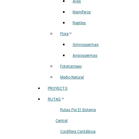
Aves
Mamíferos
Reptiles
Flora
Gimnospermas
Angiospermas
Fototrampeo
Medio Natural
PROYECTO
RUTAS
Rutas Por El Sistema
Central
Cordillera Cantábrica