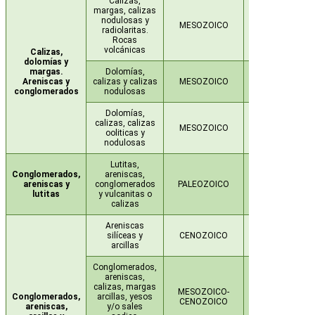
Calizas,
margas, calizas
nodulosas y
JURÁSICO-
MESOZOICO
radiolaritas.
CRETÁCICO
Rocas
volcánicas
Calizas,
dolomías y
margas.
Dolomías,
Areniscas y
calizas y calizas
MESOZOICO
JURÁSICO
conglomerados
nodulosas
Dolomías,
calizas, calizas
JURÁSICO-
MESOZOICO
ooliticas y
CRETÁCICO
nodulosas
Lutitas,
Conglomerados,
areniscas,
CARBONÍFERO-
areniscas y
conglomerados
PALEOZOICO
PÉRMICO
lutitas
y vulcanitas o
calizas
Areniscas
silíceas y
CENOZOICO
PALEÓGENO
arcillas
Conglomerados,
areniscas,
calizas, margas
MESOZOICO-
CRETÁCICO-
Conglomerados,
arcillas, yesos
CENOZOICO
PALEÓGENO
areniscas,
y/o sales