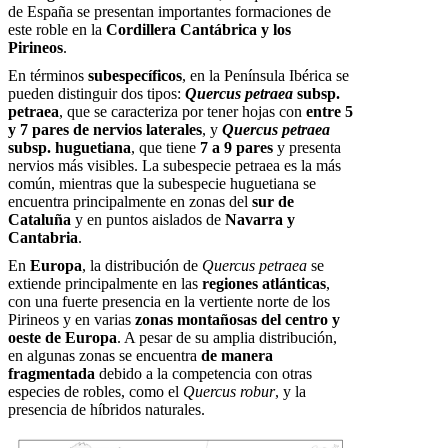
de España se presentan importantes formaciones de
este roble en la
Cordillera Cantábrica y los
Pirineos
.
En términos
subespecíficos
, en la Península Ibérica se
pueden distinguir dos tipos:
Quercus petraea
subsp.
petraea
, que se caracteriza por tener hojas con
entre 5
y 7 pares de nervios laterales
, y
Quercus petraea
subsp. huguetiana
, que tiene
7 a 9 pares
y presenta
nervios más visibles. La subespecie petraea es la más
común, mientras que la subespecie huguetiana se
encuentra principalmente en zonas del
sur de
Cataluña
y en puntos aislados de
Navarra y
Cantabria
.
En
Europa
, la distribución de
Quercus petraea
se
extiende principalmente en las
regiones atlánticas
,
con una fuerte presencia en la vertiente norte de los
Pirineos y en varias
zonas montañosas del centro y
oeste de Europa
. A pesar de su amplia distribución,
en algunas zonas se encuentra
de manera
fragmentada
debido a la competencia con otras
especies de robles, como el
Quercus robur
, y la
presencia de híbridos naturales.