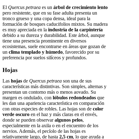
El
Quercus petraea
es un
árbol de crecimiento lento
pero resistente, que en su fase adulta presenta un
tronco grueso y una copa densa, ideal para la
formación de bosques caducifolios mixtos. Su madera
es muy apreciada en la
industria de la carpintería
debido a su dureza y durabilidad. Este árbol, aunque
tiene una presencia prominente en diversos
ecosistemas, suele encontrarse en áreas que gozan de
un
clima templado y húmedo
, favorecido por su
preferencia por suelos silíceos y profundos.
Hojas
Las
hojas
de
Quercus petraea
son una de sus
características más distintivas. Son simples, alternas y
presentan un contorno más o menos aovado. Su
margen es ondulado, con
lóbulos redondeados
que
les dan una apariencia característica en comparación
con otras especies de robles. Las hojas son de
color
verde oscuro
en el haz y más claras en el envés,
donde se pueden observar
algunos pelos
,
especialmente en la axila o en el encuentro de los
nervios. Además, el pecíolo de las hojas es
relativamente largo, de hasta
2,5 cm
, lo que ayuda a