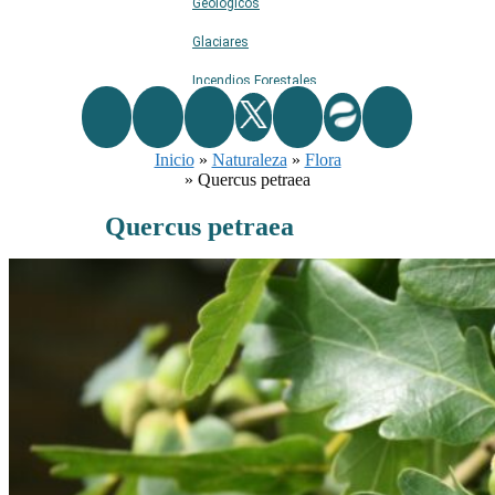
Geológicos
Glaciares
Incendios Forestales
Naturaleza
Inicio
Ríos
»
Naturaleza
»
Flora
»
Quercus petraea
Rutas De Montaña
Quercus petraea
Terremotos
Topográficos
Vértices Geodésicos