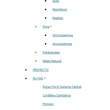
Aves
Mamíferos
Reptiles
Flora
Gimnospermas
Angiospermas
Fototrampeo
Medio Natural
PROYECTO
RUTAS
Rutas Por El Sistema Central
Cordillera Cantábrica
Pirineos