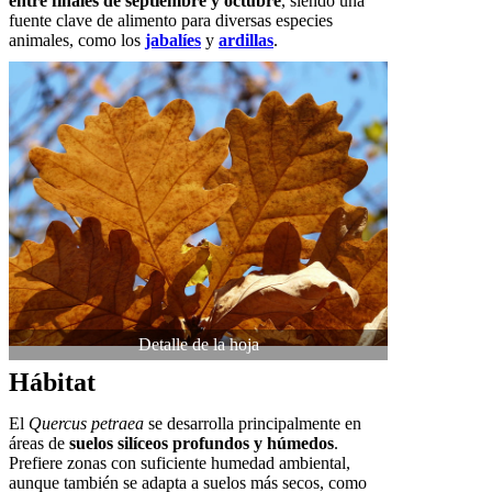
entre finales de septiembre y octubre
, siendo una
fuente clave de alimento para diversas especies
animales, como los
jabalíes
y
ardillas
.
Detalle de la hoja
Hábitat
El
Quercus petraea
se desarrolla principalmente en
áreas de
suelos silíceos profundos y húmedos
.
Prefiere zonas con suficiente humedad ambiental,
aunque también se adapta a suelos más secos, como