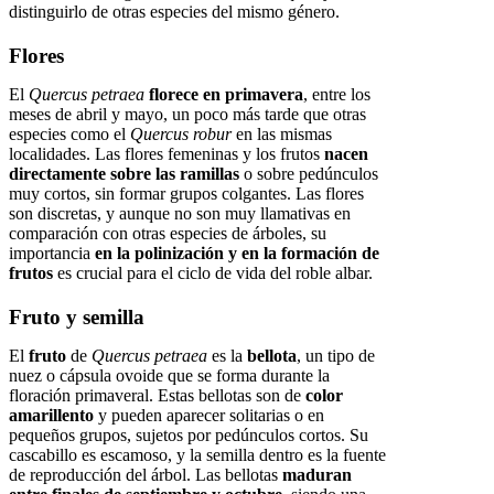
distinguirlo de otras especies del mismo género.
Flores
El
Quercus petraea
florece en primavera
, entre los
meses de abril y mayo, un poco más tarde que otras
especies como el
Quercus robur
en las mismas
localidades. Las flores femeninas y los frutos
nacen
directamente sobre las ramillas
o sobre pedúnculos
muy cortos, sin formar grupos colgantes. Las flores
son discretas, y aunque no son muy llamativas en
comparación con otras especies de árboles, su
importancia
en la polinización y en la formación de
frutos
es crucial para el ciclo de vida del roble albar.
Fruto y semilla
El
fruto
de
Quercus petraea
es la
bellota
, un tipo de
nuez o cápsula ovoide que se forma durante la
floración primaveral. Estas bellotas son de
color
amarillento
y pueden aparecer solitarias o en
pequeños grupos, sujetos por pedúnculos cortos. Su
cascabillo es escamoso, y la semilla dentro es la fuente
de reproducción del árbol. Las bellotas
maduran