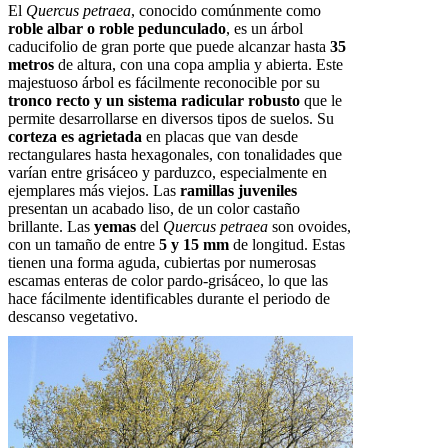
El
Quercus petraea
, conocido comúnmente como
roble albar o roble pedunculado
, es un árbol
caducifolio de gran porte que puede alcanzar hasta
35
metros
de altura, con una copa amplia y abierta. Este
majestuoso árbol es fácilmente reconocible por su
tronco recto y un sistema radicular robusto
que le
permite desarrollarse en diversos tipos de suelos. Su
corteza es agrietada
en placas que van desde
rectangulares hasta hexagonales, con tonalidades que
varían entre grisáceo y parduzco, especialmente en
ejemplares más viejos. Las
ramillas juveniles
presentan un acabado liso, de un color castaño
brillante. Las
yemas
del
Quercus petraea
son ovoides,
con un tamaño de entre
5 y 15 mm
de longitud. Estas
tienen una forma aguda, cubiertas por numerosas
escamas enteras de color pardo-grisáceo, lo que las
hace fácilmente identificables durante el periodo de
descanso vegetativo.