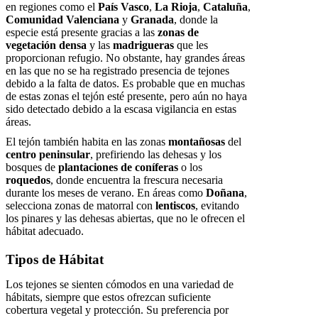
en regiones como el
País Vasco
,
La Rioja
,
Cataluña
,
Comunidad Valenciana
y
Granada
, donde la
especie está presente gracias a las
zonas de
vegetación densa
y las
madrigueras
que les
proporcionan refugio. No obstante, hay grandes áreas
en las que no se ha registrado presencia de tejones
debido a la falta de datos. Es probable que en muchas
de estas zonas el tejón esté presente, pero aún no haya
sido detectado debido a la escasa vigilancia en estas
áreas.
El tejón también habita en las zonas
montañosas
del
centro peninsular
, prefiriendo las dehesas y los
bosques de
plantaciones de coníferas
o los
roquedos
, donde encuentra la frescura necesaria
durante los meses de verano. En áreas como
Doñana
,
selecciona zonas de matorral con
lentiscos
, evitando
los pinares y las dehesas abiertas, que no le ofrecen el
hábitat adecuado.
Tipos de Hábitat
Los tejones se sienten cómodos en una variedad de
hábitats, siempre que estos ofrezcan suficiente
cobertura vegetal y protección. Su preferencia por