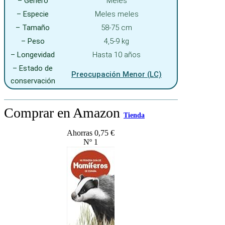
– Género
Meles
– Especie
Meles meles
– Tamaño
58-75 cm
– Peso
4,5-9 kg
– Longevidad
Hasta 10 años
– Estado de
Preocupación Menor (LC)
conservación
Comprar en Amazon
Tienda
Ahorras 0,75 €
Nº 1