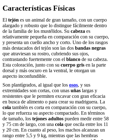
Características Físicas
El
tejón
es un animal de gran tamaño, con un cuerpo
alargado y robusto que lo distingue fácilmente dentro
de la familia de los mustélidos. Su
cabeza
es
relativamente pequeña en comparación con su cuerpo,
y presenta un cuello ancho y corto. Uno de los rasgos
más destacados del tejón son las dos
bandas negras
que atraviesan su rostro, cubriendo sus ojos,
contrastando fuertemente con el
blanco
de su cabeza.
Esta coloración, junto con su
cuerpo gris
en la parte
dorsal y más oscuro en la ventral, le otorgan un
aspecto inconfundible.
Son plantígrados, al igual que los
osos
, y sus
extremidades son cortas, con unas
uñas
largas y
resistentes que le permiten excavar con gran eficacia
en busca de alimento o para crear su madriguera. La
cola
también es corta en comparación con su cuerpo,
lo que refuerza su aspecto compactado. En términos
de tamaño, los
tejones adultos
pueden medir entre 58
y 75 cm de largo, con una
cola
que oscila entre los 11
y 20 cm. En cuanto al peso, los machos alcanzan un
rango entre 5,5 y 9 kg, mientras que las hembras