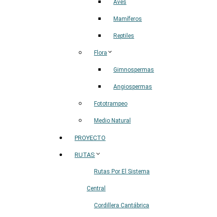
Aves
Mamíferos
Reptiles
Flora
Gimnospermas
Angiospermas
Fototrampeo
Medio Natural
PROYECTO
RUTAS
Rutas Por El Sistema
Central
Cordillera Cantábrica