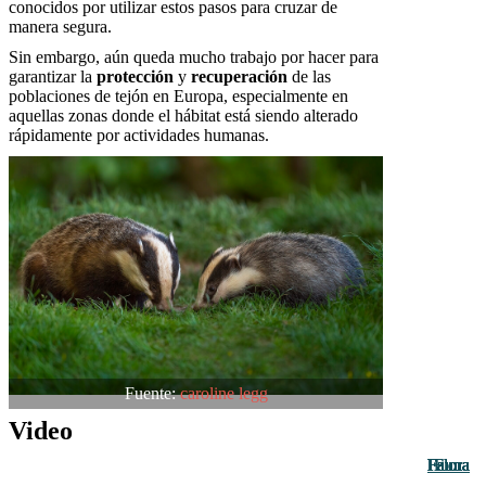
conocidos por utilizar estos pasos para cruzar de
manera segura.
Sin embargo, aún queda mucho trabajo por hacer para
garantizar la
protección
y
recuperación
de las
poblaciones de tejón en Europa, especialmente en
aquellas zonas donde el hábitat está siendo alterado
rápidamente por actividades humanas.
Fuente:
caroline legg
Video
Fauna
Fauna
Fauna
Fauna
Fauna
Fauna
Fauna
Fauna
Fauna
Fauna
Flora
Flora
Flora