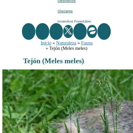
Geológicos
Glaciares
Incendios Forestales
Naturaleza
Inicio
»
Naturaleza
Ríos
»
Fauna
»
Tejón (Meles meles)
Rutas De Montaña
Tejón (Meles meles)
Terremotos
Topográficos
Vértices Geodésicos