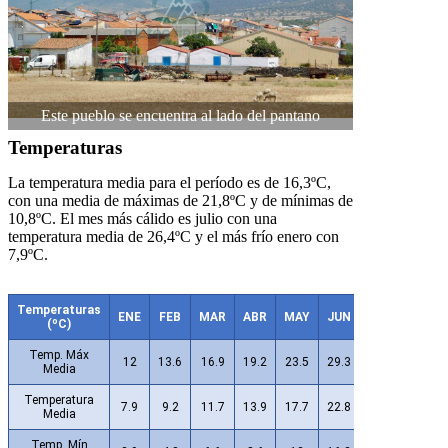
Este pueblo se encuentra al lado del pantano
Temperaturas
La temperatura media para el período es de 16,3ºC,
con una media de máximas de 21,8ºC y de mínimas de
10,8ºC. El mes más cálido es julio con una
temperatura media de 26,4ºC y el más frío enero con
7,9ºC.
Temperaturas
ENE
FEB
MAR
ABR
MAY
JUN
JUL
AGO
(ºC)
Temp. Máx
12
13.6
16.9
19.2
23.5
29.3
33.6
33.5
Media
Temperatura
7.9
9.2
11.7
13.9
17.7
22.8
26.4
26.2
Media
Temp. Mín