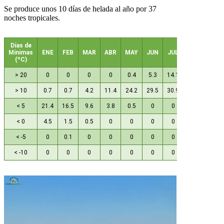
Se produce unos 10 días de helada al año por 37
noches tropicales.
Días de
Mínimas
ENE
FEB
MAR
ABR
MAY
JUN
JUL
AGO
SEP
(ºC)
> 20
0
0
0
0
0.4
5.3
14.1
13.1
3.7
> 10
0.7
0.7
4.2
11.4
24.2
29.5
30.9
31
29.7
< 5
21.4
16.5
9.6
3.8
0.5
0
0
0
0
< 0
4.5
1.5
0.5
0
0
0
0
0
0
< -5
0
0.1
0
0
0
0
0
0
0
< -10
0
0
0
0
0
0
0
0
0