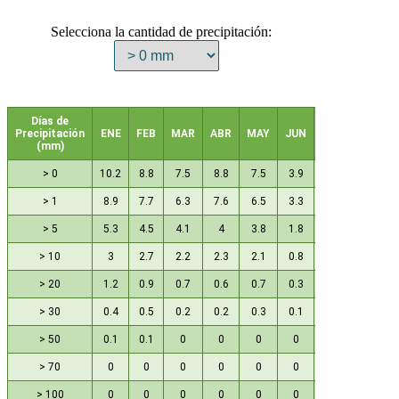
Selecciona la cantidad de precipitación:
Días de
Precipitación
ENE
FEB
MAR
ABR
MAY
JUN
JUL
AGO
(mm)
> 0
10.2
8.8
7.5
8.8
7.5
3.9
1.2
1.6
> 1
8.9
7.7
6.3
7.6
6.5
3.3
1
1.3
> 5
5.3
4.5
4.1
4
3.8
1.8
0.5
0.5
> 10
3
2.7
2.2
2.3
2.1
0.8
0.3
0.3
> 20
1.2
0.9
0.7
0.6
0.7
0.3
0.1
0.1
> 30
0.4
0.5
0.2
0.2
0.3
0.1
0.1
0
> 50
0.1
0.1
0
0
0
0
0
0
> 70
0
0
0
0
0
0
0
0
> 100
0
0
0
0
0
0
0
0