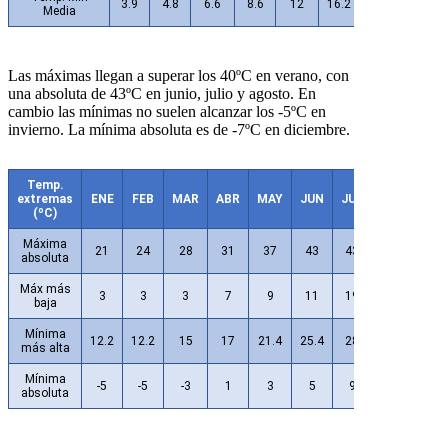
3.9
4.8
6.6
8.6
12
16.2
19.1
18.9
Media
Las máximas llegan a superar los 40ºC en verano, con
una absoluta de 43ºC en junio, julio y agosto. En
cambio las mínimas no suelen alcanzar los -5ºC en
invierno. La mínima absoluta es de -7ºC en diciembre.
Temp.
extremas
ENE
FEB
MAR
ABR
MAY
JUN
JUL
AGO
SEP
(ºC)
Máxima
21
24
28
31
37
43
43
43
42.4
absoluta
Máx más
3
3
3
7
9
11
19
17
13
baja
Mínima
12.2
12.2
15
17
21.4
25.4
28
28
25.4
más alta
Mínima
-5
-5
-3
1
3
5
9
10
6
absoluta