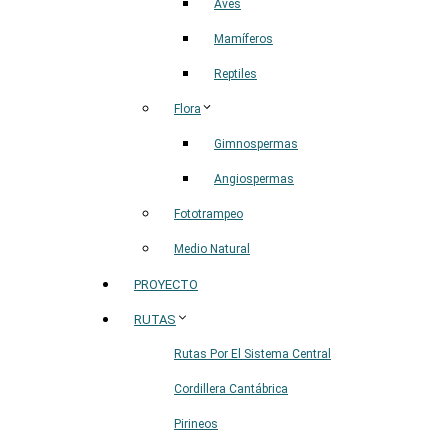
Aves
Mamíferos
Reptiles
Flora
Gimnospermas
Angiospermas
Fototrampeo
Medio Natural
PROYECTO
RUTAS
Rutas Por El Sistema Central
Cordillera Cantábrica
Pirineos