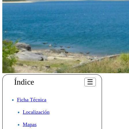
Índice
☰
Ficha Técnica
Localización
Mapas