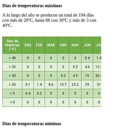
Días de temperaturas máximas
A lo largo del año se producen un total de 194 días
con más de 20ºC, hasta 88 con 30ºC y más de 3 con
40ºC.
Días de
Máximas
ENE
FEB
MAR
ABR
MAY
JUN
JUL
AGO
SEP
(ºC)
> 40
0
0
0
0
0
0.4
1.4
1.3
0.2
> 35
0
0
0
0
0.3
4.6
13.7
13.5
3.4
> 30
0
0
0
0.2
4.3
15
26.4
26.1
14.1
> 20
0.1
1.4
8.6
13.7
23.2
29
31
31
29.1
< 5
0.4
0.2
0
0
0
0
0
0
0
< 0
0
0
0
0
0
0
0
0
0
Días de temperaturas mínimas