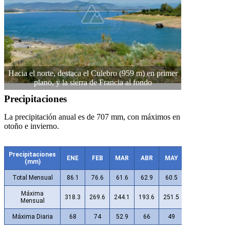
Hacia el norte, destaca el Culebro (959 m) en primer
plano, y la sierra de Francia al fondo
Precipitaciones
La precipitación anual es de 707 mm, con máximos en
otoño e invierno.
Precipitaciones
ENE
FEB
MAR
ABR
MAY
JUN
JUL
(mm)
Total Mensual
86.1
76.6
61.6
62.9
60.5
25.4
8.9
Máxima
318.3
269.6
244.1
193.6
251.5
150.6
84.9
Mensual
Máxima Diaria
68
74
52.9
66
49
36.3
47.5