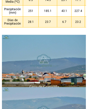
8.5
14.5
25.1
17.1
16.3
Media (ºC)
Precipitación
251
185.1
43.1
227.4
706.5
(mm)
Días de
28.1
23.7
6.7
23.2
81.7
Precipitación
Zarza de Granadilla