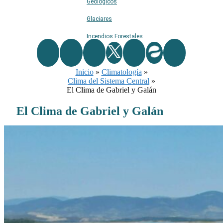
Geológicos
Glaciares
Incendios Forestales
Naturaleza
Inicio
Ríos
»
Climatología
»
Clima del Sistema Central
»
Rutas De Montaña
El Clima de Gabriel y Galán
Terremotos
El Clima de Gabriel y Galán
Topográficos
Vértices Geodésicos