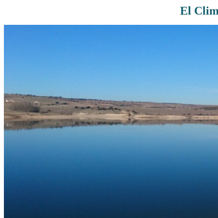
El Clim
Rutas De Montaña
Terremotos
Topográficos
Vértices Geodésicos