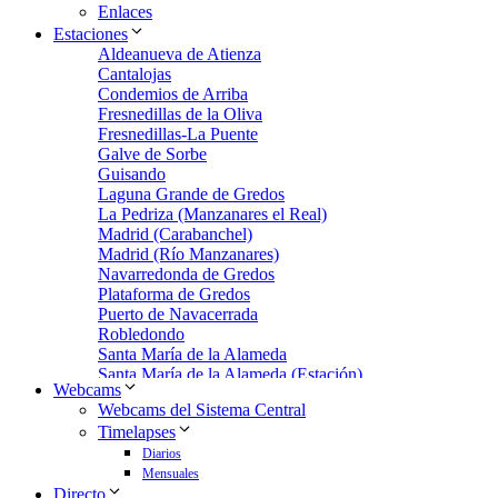
Enlaces
Estaciones
Aldeanueva de Atienza
Cantalojas
Condemios de Arriba
Fresnedillas de la Oliva
Fresnedillas-La Puente
Galve de Sorbe
Guisando
Laguna Grande de Gredos
La Pedriza (Manzanares el Real)
Madrid (Carabanchel)
Madrid (Río Manzanares)
Navarredonda de Gredos
Plataforma de Gredos
Puerto de Navacerrada
Robledondo
Santa María de la Alameda
Santa María de la Alameda (Estación)
Webcams
Zarzalejo
Webcams del Sistema Central
Zarzalejo Estación
Timelapses
Zarzalejo-Machotas
Diarios
Mensuales
Directo