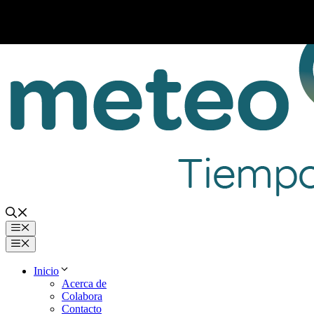
Saltar
al
contenido
Menú
Menú
Inicio
Acerca de
Colabora
Contacto