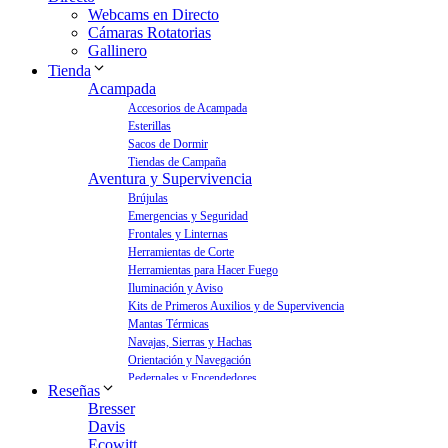
Webcams en Directo
Cámaras Rotatorias
Gallinero
Tienda
Acampada
Accesorios de Acampada
Esterillas
Sacos de Dormir
Tiendas de Campaña
Aventura y Supervivencia
Brújulas
Emergencias y Seguridad
Frontales y Linternas
Herramientas de Corte
Herramientas para Hacer Fuego
Iluminación y Aviso
Kits de Primeros Auxilios y de Supervivencia
Mantas Térmicas
Navajas, Sierras y Hachas
Orientación y Navegación
Pedernales y Encendedores
Reseñas
Aves y Jardín
Bresser
Bebederos para Aves
Davis
Casas para Aves
Ecowitt