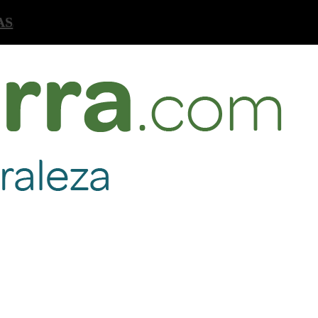
AL
AS
A