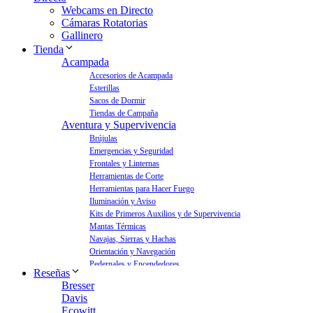
Webcams en Directo
Cámaras Rotatorias
Gallinero
Tienda
Acampada
Accesorios de Acampada
Esterillas
Sacos de Dormir
Tiendas de Campaña
Aventura y Supervivencia
Brújulas
Emergencias y Seguridad
Frontales y Linternas
Herramientas de Corte
Herramientas para Hacer Fuego
Iluminación y Aviso
Kits de Primeros Auxilios y de Supervivencia
Mantas Térmicas
Navajas, Sierras y Hachas
Orientación y Navegación
Pedernales y Encendedores
Reseñas
Aves y Jardín
Bresser
Bebederos para Aves
Davis
Casas para Aves
Ecowitt