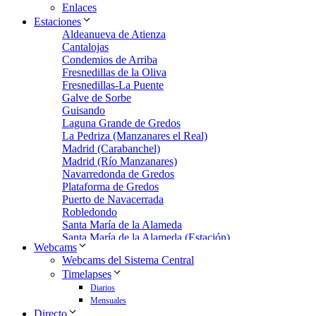
Enlaces
Estaciones
Aldeanueva de Atienza
Cantalojas
Condemios de Arriba
Fresnedillas de la Oliva
Fresnedillas-La Puente
Galve de Sorbe
Guisando
Laguna Grande de Gredos
La Pedriza (Manzanares el Real)
Madrid (Carabanchel)
Madrid (Río Manzanares)
Navarredonda de Gredos
Plataforma de Gredos
Puerto de Navacerrada
Robledondo
Santa María de la Alameda
Santa María de la Alameda (Estación)
Webcams
Zarzalejo
Webcams del Sistema Central
Zarzalejo Estación
Timelapses
Zarzalejo-Machotas
Diarios
Mensuales
Directo