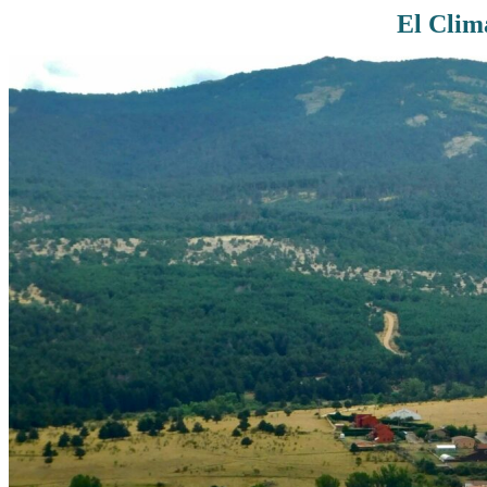
El Clim
Rutas De Montaña
Terremotos
Topográficos
Vértices Geodésicos