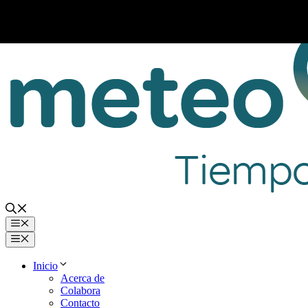
Saltar
al
contenido
Menú
Menú
Inicio
Acerca de
Colabora
Contacto