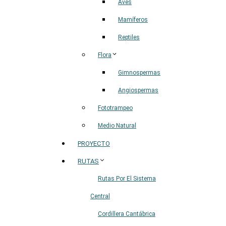
Aves
Mamíferos
Reptiles
Flora
Gimnospermas
Angiospermas
Fototrampeo
Medio Natural
PROYECTO
RUTAS
Rutas Por El Sistema
Central
Cordillera Cantábrica