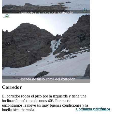
Llegando a la Hoya del Mulhacén
Cascada de hielo cerca del corredor
Corredor
El corredor rodea el pico por la izquierda y tiene una
inclinación máxima de unos 40º. Por suerte
encontramos la nieve en muy buenas condiciones y la
Cordillera Cantábrica
Cordillera Cantábrica
Sierra de Gredos
Sierra de Gredos
Sierra de Gredos
Pirineos
Pirineos
Pirineos
Pirineos
Pirineos
Pirineos
Pirineos
huella bien marcada.