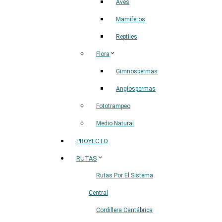
Aves
Mamíferos
Reptiles
Flora
Gimnospermas
Angiospermas
Fototrampeo
Medio Natural
PROYECTO
RUTAS
Rutas Por El Sistema
Central
Cordillera Cantábrica