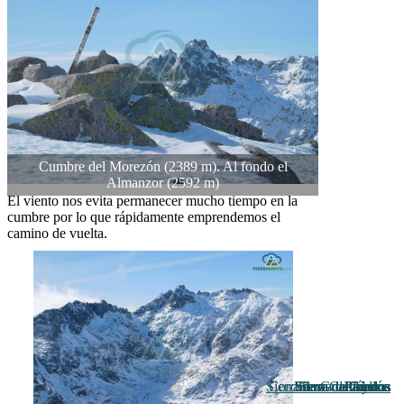
Cumbre del Morezón (2389 m). Al fondo el
Almanzor (2592 m)
El viento nos evita permanecer mucho tiempo en la
cumbre por lo que rápidamente emprendemos el
camino de vuelta.
Sierra de Guadarrama
Cordillera Cantábrica
Sierra de Gredos
Sierra de Gredos
Sierra de Gredos
Sierra de Gredos
Sierra de Ayllón
Pirineos
Pirineos
Pirineos
Pirineos
Pirineos