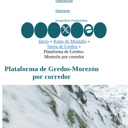
Geológicos
Glaciares
Incendios Forestales
Naturaleza
Inicio
»
Rutas de Montaña
Ríos
»
Sierra de Gredos
»
Rutas De Montaña
Plataforma de Gredos-
Morezón por corredor
Terremotos
Plataforma de Gredos-Morezón
Topográficos
por corredor
Vértices Geodésicos