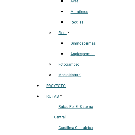
Aves
Mamíferos
Reptiles
Flora
Gimnospermas
Angiospermas
Fototrampeo
Medio Natural
PROYECTO
RUTAS
Rutas Por El Sistema
Central
Cordillera Cantábrica