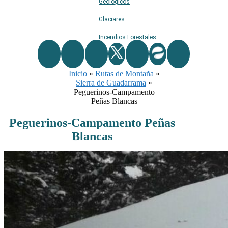
Geológicos
Glaciares
Incendios Forestales
Naturaleza
Inicio
»
Rutas de Montaña
Ríos
»
Sierra de Guadarrama
»
Rutas De Montaña
Peguerinos-Campamento
Peñas Blancas
Terremotos
Peguerinos-Campamento Peñas
Topográficos
Blancas
Vértices Geodésicos