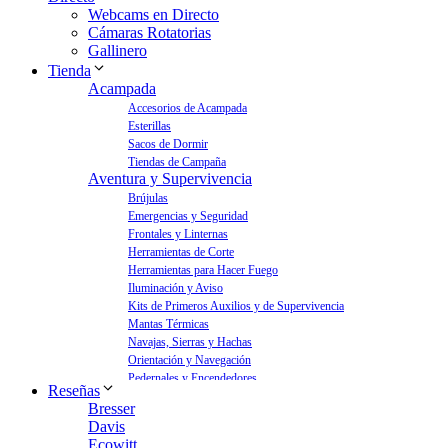
Webcams en Directo
Cámaras Rotatorias
Gallinero
Tienda
Acampada
Accesorios de Acampada
Esterillas
Sacos de Dormir
Tiendas de Campaña
Aventura y Supervivencia
Brújulas
Emergencias y Seguridad
Frontales y Linternas
Herramientas de Corte
Herramientas para Hacer Fuego
Iluminación y Aviso
Kits de Primeros Auxilios y de Supervivencia
Mantas Térmicas
Navajas, Sierras y Hachas
Orientación y Navegación
Pedernales y Encendedores
Reseñas
Aves y Jardín
Bresser
Bebederos para Aves
Davis
Casas para Aves
Ecowitt