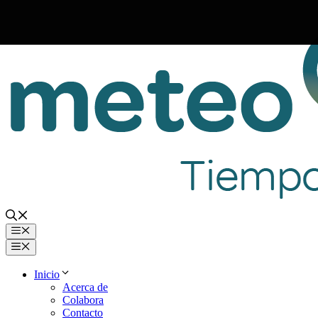
Saltar
al
contenido
Menú
Menú
Inicio
Acerca de
Colabora
Contacto