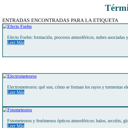
Térmi
Rutas De Montaña
Terremotos
ENTRADAS ENCONTRADAS PARA LA ETIQUETA
Topográficos
Vértices Geodésicos
Efecto Foehn: formación, procesos atmosféricos, nubes asociadas y 
Leer Más
Electrometeoros: qué son, cómo se forman los rayos y tormentas elé
Leer Más
Fotometeoros y fenómenos ópticos atmosféricos: halos, arcoíris, glor
Leer Más