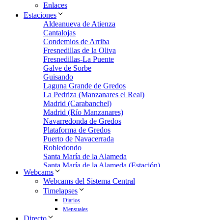
Enlaces
Estaciones
Aldeanueva de Atienza
Cantalojas
Condemios de Arriba
Fresnedillas de la Oliva
Fresnedillas-La Puente
Galve de Sorbe
Guisando
Laguna Grande de Gredos
La Pedriza (Manzanares el Real)
Madrid (Carabanchel)
Madrid (Río Manzanares)
Navarredonda de Gredos
Plataforma de Gredos
Puerto de Navacerrada
Robledondo
Santa María de la Alameda
Santa María de la Alameda (Estación)
Webcams
Zarzalejo
Webcams del Sistema Central
Zarzalejo Estación
Timelapses
Zarzalejo-Machotas
Diarios
Mensuales
Directo