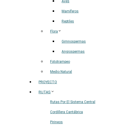
Aves
Mamíferos
Reptiles
Flora
Gimnospermas
Angiospermas
Fototrampeo
Medio Natural
PROYECTO
RUTAS
Rutas Por El Sistema Central
Cordillera Cantábrica
Pirineos