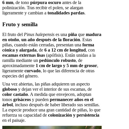
6 mm
, de tono
púrpura oscuro
antes de la
polinización. Tras recibir el polen, se alargan
ligeramente y cambian a
tonalidades pardas
.
Fruto y semilla
El fruto del
Pinus halepensis
es una
piña
que
madura
en otoño
,
un año después de la floración
. Estas
piñas, cuando están cerradas, presentan una
forma
cónica y alargada
, de
6 a 12 cm de longitud
, con
escamas externas lisas
(apófisis). Están unidas a la
ramilla mediante un
pedúnculo robusto
, de
aproximadamente
1 cm de largo y 5 mm de grosor
,
ligeramente
curvado
, lo que las diferencia de otras
especies del género.
Una vez abiertas, las piñas adquieren un aspecto
globoso
y dejan ver el interior de sus escamas, de
color castaño
. A medida que envejecen, adoptan
tonos
grisáceos
y pueden
permanecer años en el
árbol
, incluso después de haber liberado sus semillas.
La especie produce una gran cantidad de piñas, lo que
refuerza su capacidad de
colonización y persistencia
en el paisaje.