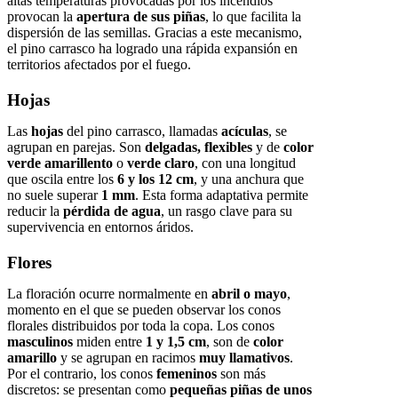
altas temperaturas provocadas por los incendios
provocan la
apertura de sus piñas
, lo que facilita la
dispersión de las semillas. Gracias a este mecanismo,
el pino carrasco ha logrado una rápida expansión en
territorios afectados por el fuego.
Hojas
Las
hojas
del pino carrasco, llamadas
acículas
, se
agrupan en parejas. Son
delgadas, flexibles
y de
color
verde amarillento
o
verde claro
, con una longitud
que oscila entre los
6 y los 12 cm
, y una anchura que
no suele superar
1 mm
. Esta forma adaptativa permite
reducir la
pérdida de agua
, un rasgo clave para su
supervivencia en entornos áridos.
Flores
La floración ocurre normalmente en
abril o mayo
,
momento en el que se pueden observar los conos
florales distribuidos por toda la copa. Los conos
masculinos
miden entre
1 y 1,5 cm
, son de
color
amarillo
y se agrupan en racimos
muy llamativos
.
Por el contrario, los conos
femeninos
son más
discretos: se presentan como
pequeñas piñas de unos