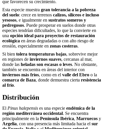
que favorecen su crecimiento.
Esta especie muestra
gran tolerancia a la pobreza
del suelo
: crece en terrenos
calizos, silíceos e incluso
yesosos
, e igualmente en
sustratos someros y
pedregosos
. Puede prosperar en suelos donde otras
especies tendrían dificultades, lo que la convierte en
una
opción ideal para proyectos de restauración
ecológica
en áreas degradadas o con alto riesgo de
erosión, especialmente en
zonas costeras
.
Si bien
tolera temperaturas bajas
, sobrevive mejor
en regiones de
inviernos suaves
, cercanas al mar,
donde las
heladas son escasas o leves
. No obstante,
también se encuentra en áreas del interior con
inviernos más fríos
, como en el
valle del Ebro
o la
comarca de Baza
, donde demuestra cierta
resistencia
al frío
.
Distribución
El
Pinus halepensis
es una especie
endémica de la
región mediterránea occidental
. Se encuentra
principalmente en la
Península Ibérica
,
Marruecos
y
Argelia
, con una presencia más limitada hacia el
sur
de Francia
,
Italia
y el
Mediterráneo oriental
.