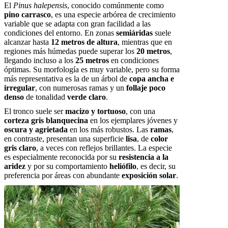
El
Pinus halepensis
, conocido comúnmente como
pino carrasco
, es una especie arbórea de crecimiento
variable que se adapta con gran facilidad a las
condiciones del entorno. En zonas
semiáridas
suele
alcanzar hasta
12 metros de altura
, mientras que en
regiones más húmedas puede superar los
20 metros
,
llegando incluso a los
25 metros
en condiciones
óptimas. Su morfología es muy variable, pero su forma
más representativa es la de un árbol de
copa ancha e
irregular
, con numerosas ramas y un
follaje poco
denso
de tonalidad
verde claro
.
El tronco suele ser
macizo y tortuoso
, con una
corteza gris blanquecina
en los ejemplares jóvenes y
oscura y agrietada
en los más robustos. Las
ramas
,
en contraste, presentan una superficie
lisa
, de
color
gris claro
, a veces con reflejos brillantes. La especie
es especialmente reconocida por su
resistencia a la
aridez
y por su comportamiento
heliófilo
, es decir, su
preferencia por áreas con abundante
exposición solar
.