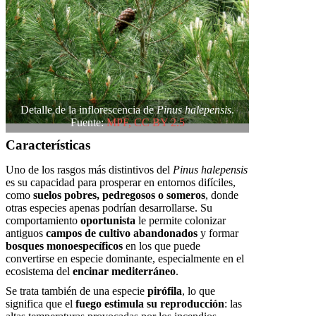
Detalle de la inflorescencia de
Pinus halepensis
.
Fuente:
MPF, CC BY 2.5
Características
Uno de los rasgos más distintivos del
Pinus halepensis
es su capacidad para prosperar en entornos difíciles,
como
suelos pobres, pedregosos o someros
, donde
otras especies apenas podrían desarrollarse. Su
comportamiento
oportunista
le permite colonizar
antiguos
campos de cultivo abandonados
y formar
bosques monoespecíficos
en los que puede
convertirse en especie dominante, especialmente en el
ecosistema del
encinar mediterráneo
.
Se trata también de una especie
pirófila
, lo que
significa que el
fuego estimula su reproducción
: las