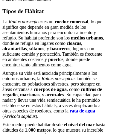
Tipos de Hábitat
La
Rattus norvegicus
es un
roedor comensal
, lo que
significa que depende en gran medida de los
asentamientos humanos para encontrar alimento y
refugio. Su hábitat preferido son los
medios urbanos
,
donde se refugia en lugares como
cloacas
,
alcantarillas
,
sótanos
, y
basureros
, lugares con
suficiente comida y protección. También es frecuente
en ambientes costeros y
puertos
, donde puede
encontrar tanto alimentos como agua.
Aunque su vida está asociada principalmente a los
entornos urbanos, la
Rattus norvegicus
también se
encuentra en poblaciones silvestres, pero siempre en
áreas cercanas a
cuerpos de agua
, como
cultivos de
regadío
,
marismas
, y
arrozales
. Su capacidad para
nadar y llevar una vida semiacuática le ha permitido
establecerse en estos hábitats, a veces desplazando a
otras especies de roedores, como la
rata de agua
(
Arvicola sapidus
).
Este roedor puede habitar desde
el nivel del mar
hasta
altitudes de
1.000 metros
, lo que muestra su increíble