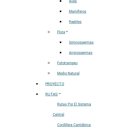
Aves
Mamíferos
Reptiles
Flora
Gimnospermas
Angiospermas
Fototrampeo
Medio Natural
PROYECTO
RUTAS
Rutas Por El Sistema
Central
Cordillera Cantábrica