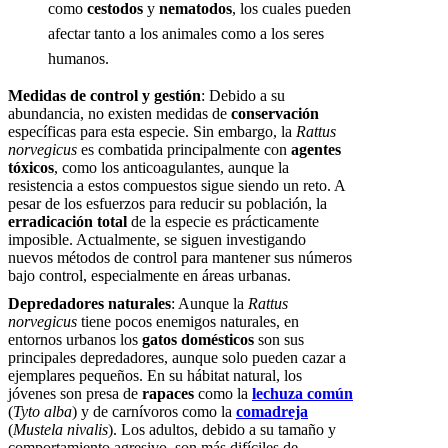
como
cestodos
y
nematodos
, los cuales pueden
afectar tanto a los animales como a los seres
humanos.
Medidas de control y gestión
: Debido a su
abundancia, no existen medidas de
conservación
específicas para esta especie. Sin embargo, la
Rattus
norvegicus
es combatida principalmente con
agentes
tóxicos
, como los anticoagulantes, aunque la
resistencia a estos compuestos sigue siendo un reto. A
pesar de los esfuerzos para reducir su población, la
erradicación total
de la especie es prácticamente
imposible. Actualmente, se siguen investigando
nuevos métodos de control para mantener sus números
bajo control, especialmente en áreas urbanas.
Depredadores naturales
: Aunque la
Rattus
norvegicus
tiene pocos enemigos naturales, en
entornos urbanos los
gatos domésticos
son sus
principales depredadores, aunque solo pueden cazar a
ejemplares pequeños. En su hábitat natural, los
jóvenes son presa de
rapaces
como la
lechuza común
(
Tyto alba
) y de carnívoros como la
comadreja
(
Mustela nivalis
). Los adultos, debido a su tamaño y
comportamiento agresivo, son más difíciles de