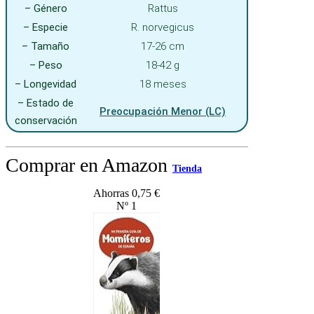
– Género
Rattus
– Especie
R. norvegicus
– Tamaño
17-26 cm
– Peso
18-42 g
– Longevidad
18 meses
– Estado de
Preocupación Menor (LC)
conservación
Comprar en Amazon
Tienda
Ahorras 0,75 €
Nº 1