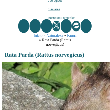
Geológicos
Glaciares
Incendios Forestales
Naturaleza
Inicio
»
Naturaleza
Ríos
»
Fauna
»
Rata Parda (Rattus
Rutas De Montaña
norvegicus)
Terremotos
Rata Parda (Rattus norvegicus)
Topográficos
Vértices Geodésicos