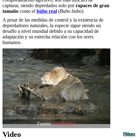
capturar, siendo depredados solo por
rapaces de gran
tamaño
como el
búho real
(
Bubo bubo
).
A pesar de las medidas de control y la existencia de
depredadores naturales, la especie sigue siendo un
desafío a nivel mundial debido a su capacidad de
adaptación y su estrecha relación con los seres
humanos.
Fuente:
Sciadopitys
Video
Fauna
Fauna
Fauna
Fauna
Fauna
Fauna
Fauna
Fauna
Fauna
Fauna
Fauna
Flora
Flora