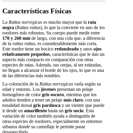
Características Físicas
La
Rattus norvegicus
es mucho mayor que la
rata
negra
(
Rattus rattus
), lo que la convierte en uno de los
roedores más robustos. Su cuerpo puede medir entre
170 y 260 mm
de largo, con una cola que, a diferencia
de la
rattus rattus
, es considerablemente más corta.
Este roedor tiene un hocico
redondeado
y unos
ojos
relativamente pequeños
, características que le dan un
aspecto más compacto en comparación con otras
especies de ratas. Además, sus orejas, al ser estiradas,
no llegan a alcanzar el borde de los ojos, lo que es una
de las diferencias más notables.
La coloración de la
Rattus norvegicus
varía según su
edad y entorno. Los
jóvenes
presentan un pelaje
homogéneo de color
gris oscuro
, mientras que los
adultos tienden a tener un pelaje
más claro
, con una
tonalidad dorsal
gris pardusca
y un vientre que puede
ir desde un
amarillento
hasta un
gris sucio
. Esta
variación de color también ayuda a distinguirla de
otras especies de roedores, especialmente en entornos
urbanos donde su camuflaje le permite pasar
desapercibida.