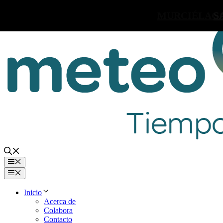
Saltar
MURCIÉLAGO
S
al
contenido
Menú
Menú
Inicio
Acerca de
Colabora
Contacto