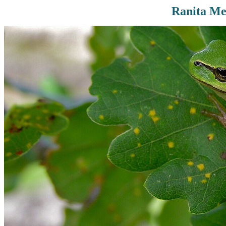
Ranita Mer
Rutas De Montaña
Terremotos
Topográficos
Vértices Geodésicos