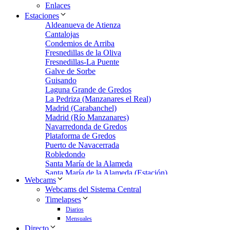
Enlaces
Estaciones
Aldeanueva de Atienza
Cantalojas
Condemios de Arriba
Fresnedillas de la Oliva
Fresnedillas-La Puente
Galve de Sorbe
Guisando
Laguna Grande de Gredos
La Pedriza (Manzanares el Real)
Madrid (Carabanchel)
Madrid (Río Manzanares)
Navarredonda de Gredos
Plataforma de Gredos
Puerto de Navacerrada
Robledondo
Santa María de la Alameda
Santa María de la Alameda (Estación)
Webcams
Zarzalejo
Webcams del Sistema Central
Zarzalejo Estación
Timelapses
Zarzalejo-Machotas
Diarios
Mensuales
Directo