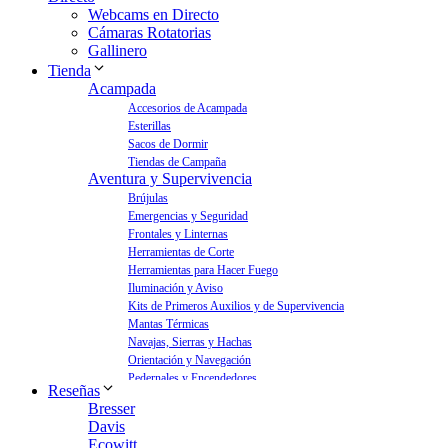
Webcams en Directo
Cámaras Rotatorias
Gallinero
Tienda
Acampada
Accesorios de Acampada
Esterillas
Sacos de Dormir
Tiendas de Campaña
Aventura y Supervivencia
Brújulas
Emergencias y Seguridad
Frontales y Linternas
Herramientas de Corte
Herramientas para Hacer Fuego
Iluminación y Aviso
Kits de Primeros Auxilios y de Supervivencia
Mantas Térmicas
Navajas, Sierras y Hachas
Orientación y Navegación
Pedernales y Encendedores
Reseñas
Aves y Jardín
Bresser
Bebederos para Aves
Davis
Casas para Aves
Ecowitt