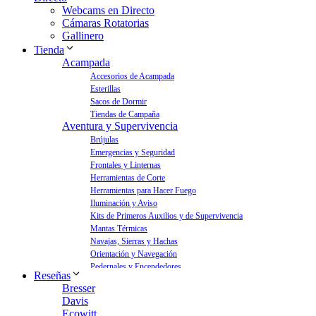
Webcams en Directo
Cámaras Rotatorias
Gallinero
Tienda
Acampada
Accesorios de Acampada
Esterillas
Sacos de Dormir
Tiendas de Campaña
Aventura y Supervivencia
Brújulas
Emergencias y Seguridad
Frontales y Linternas
Herramientas de Corte
Herramientas para Hacer Fuego
Iluminación y Aviso
Kits de Primeros Auxilios y de Supervivencia
Mantas Térmicas
Navajas, Sierras y Hachas
Orientación y Navegación
Pedernales y Encendedores
Reseñas
Aves y Jardín
Bresser
Bebederos para Aves
Davis
Casas para Aves
Ecowitt