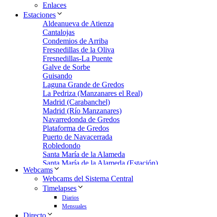
Enlaces
Estaciones
Aldeanueva de Atienza
Cantalojas
Condemios de Arriba
Fresnedillas de la Oliva
Fresnedillas-La Puente
Galve de Sorbe
Guisando
Laguna Grande de Gredos
La Pedriza (Manzanares el Real)
Madrid (Carabanchel)
Madrid (Río Manzanares)
Navarredonda de Gredos
Plataforma de Gredos
Puerto de Navacerrada
Robledondo
Santa María de la Alameda
Santa María de la Alameda (Estación)
Webcams
Zarzalejo
Webcams del Sistema Central
Zarzalejo Estación
Timelapses
Zarzalejo-Machotas
Diarios
Mensuales
Directo