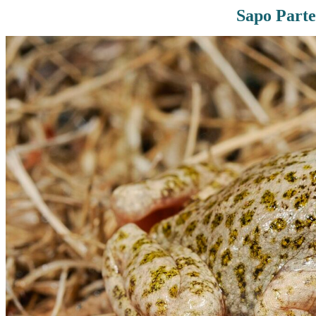
Sapo Parter
Rutas De Montaña
Terremotos
Topográficos
Vértices Geodésicos