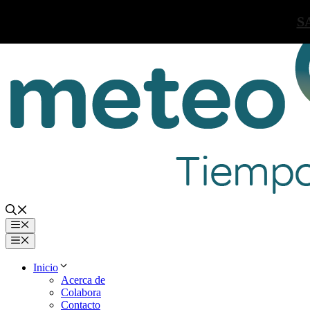
Saltar
S
al
contenido
Menú
Menú
Inicio
Acerca de
Colabora
Contacto