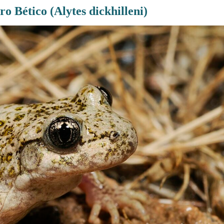
o Bético (Alytes dickhilleni)