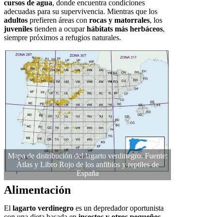
cursos de agua
, donde encuentra condiciones
adecuadas para su supervivencia. Mientras que los
adultos
prefieren áreas con
rocas y matorrales
, los
juveniles
tienden a ocupar
hábitats más herbáceos
,
siempre próximos a refugios naturales.
Mapa de distribución del lagarto verdinegro. Fuente:
Atlas y Libro Rojo de los anfibios y reptiles de
España
Alimentación
El
lagarto verdinegro
es un depredador oportunista
con una dieta basada en
insectos y otros pequeños