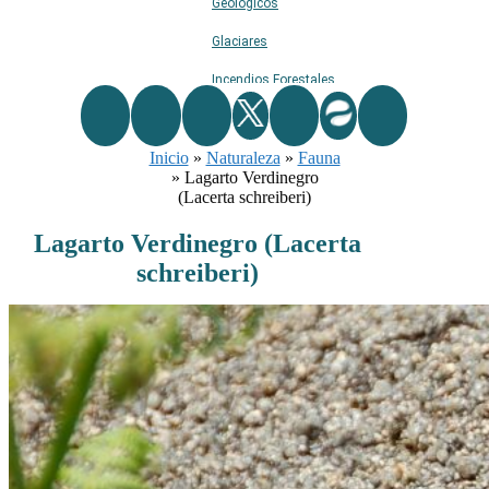
Geológicos
Glaciares
Incendios Forestales
Naturaleza
Inicio
»
Naturaleza
Ríos
»
Fauna
»
Lagarto Verdinegro
Rutas De Montaña
(Lacerta schreiberi)
Terremotos
Lagarto Verdinegro (Lacerta
schreiberi)
Topográficos
Vértices Geodésicos