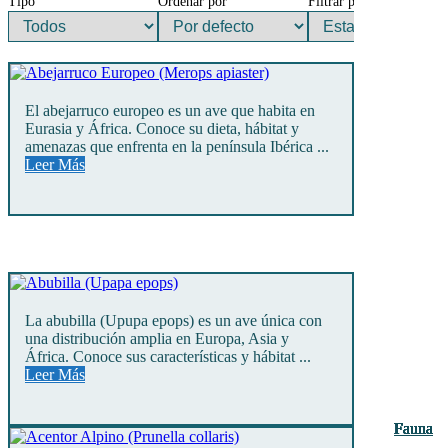
Tipo
Ordenar por
Filtrar por
El abejarruco europeo es un ave que habita en
Eurasia y África. Conoce su dieta, hábitat y
amenazas que enfrenta en la península Ibérica ...
Leer Más
La abubilla (Upupa epops) es un ave única con
una distribución amplia en Europa, Asia y
África. Conoce sus características y hábitat ...
Leer Más
Fauna
Fauna
Fauna
Fauna
Fauna
Fauna
Fauna
Fauna
Fauna
Fauna
Fauna
Fauna
Fauna