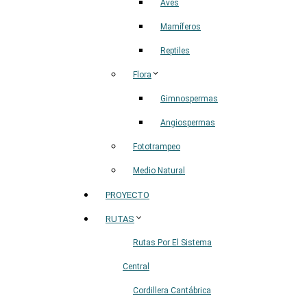
Aves
Mamíferos
Reptiles
Flora
Gimnospermas
Angiospermas
Fototrampeo
Medio Natural
PROYECTO
RUTAS
Rutas Por El Sistema
Central
Cordillera Cantábrica