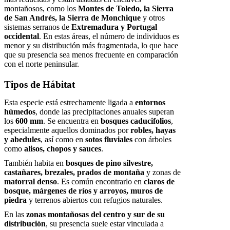
montañosos, como los
Montes de Toledo, la Sierra
de San Andrés, la Sierra de Monchique
y otros
sistemas serranos de
Extremadura y Portugal
occidental
. En estas áreas, el número de individuos es
menor y su distribución más fragmentada, lo que hace
que su presencia sea menos frecuente en comparación
con el norte peninsular.
Tipos de Hábitat
Esta especie está estrechamente ligada a
entornos
húmedos
, donde las precipitaciones anuales superan
los
600 mm
. Se encuentra en
bosques caducifolios
,
especialmente aquellos dominados por
robles, hayas
y abedules
, así como en
sotos fluviales
con árboles
como
alisos, chopos y sauces
.
También habita en
bosques de pino silvestre,
castañares, brezales, prados de montaña
y zonas de
matorral denso
. Es común encontrarlo en
claros de
bosque, márgenes de ríos y arroyos, muros de
piedra
y terrenos abiertos con refugios naturales.
En las
zonas montañosas del centro y sur de su
distribución
, su presencia suele estar vinculada a