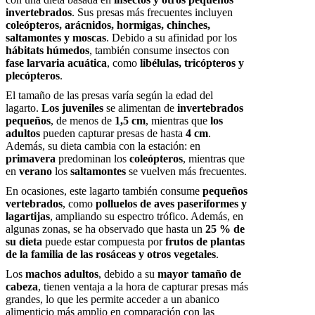
invertebrados
. Sus presas más frecuentes incluyen
coleópteros, arácnidos, hormigas, chinches,
saltamontes y moscas
. Debido a su afinidad por los
hábitats húmedos
, también consume insectos con
fase larvaria acuática
, como
libélulas, tricópteros y
plecópteros
.
El tamaño de las presas varía según la edad del
lagarto.
Los juveniles
se alimentan de
invertebrados
pequeños
, de menos de
1,5 cm
, mientras que
los
adultos
pueden capturar presas de hasta
4 cm
.
Además, su dieta cambia con la estación: en
primavera
predominan los
coleópteros
, mientras que
en
verano
los
saltamontes
se vuelven más frecuentes.
En ocasiones, este lagarto también consume
pequeños
vertebrados
, como
polluelos de aves paseriformes y
lagartijas
, ampliando su espectro trófico. Además, en
algunas zonas, se ha observado que hasta un
25 % de
su dieta
puede estar compuesta por
frutos de plantas
de la familia de las rosáceas y otros vegetales
.
Los
machos adultos
, debido a su
mayor tamaño de
cabeza
, tienen ventaja a la hora de capturar presas más
grandes, lo que les permite acceder a un abanico
alimenticio más amplio en comparación con las