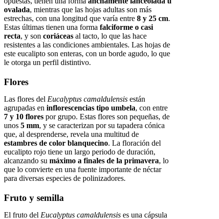
opuestas, tienen una forma
anchamente lanceolada u
ovalada
, mientras que las hojas adultas son más
estrechas, con una longitud que varía entre
8 y 25 cm
.
Estas últimas tienen una forma
falciforme o casi
recta
, y son
coriáceas
al tacto, lo que las hace
resistentes a las condiciones ambientales. Las hojas de
este eucalipto son enteras, con un borde agudo, lo que
le otorga un perfil distintivo.
Flores
Las flores del
Eucalyptus camaldulensis
están
agrupadas en
inflorescencias tipo umbela
, con entre
7 y 10 flores
por grupo. Estas flores son pequeñas, de
unos
5 mm
, y se caracterizan por su tapadera cónica
que, al desprenderse, revela una multitud de
estambres de color blanquecino
. La floración del
eucalipto rojo tiene un largo periodo de duración,
alcanzando su
máximo a finales de la primavera
, lo
que lo convierte en una fuente importante de néctar
para diversas especies de polinizadores.
Fruto y semilla
El fruto del
Eucalyptus camaldulensis
es una cápsula