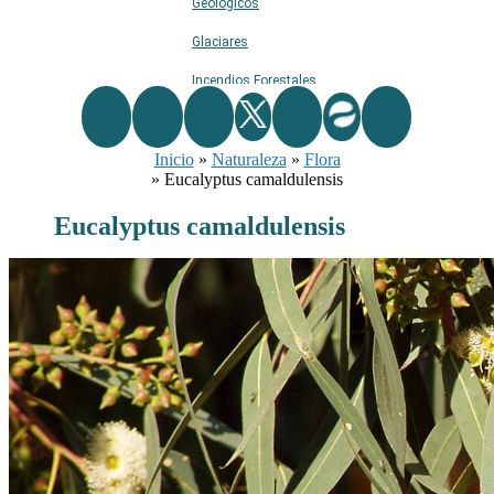
Geológicos
Glaciares
Incendios Forestales
Naturaleza
Inicio
Ríos
»
Naturaleza
»
Flora
»
Eucalyptus camaldulensis
Rutas De Montaña
Eucalyptus camaldulensis
Terremotos
Topográficos
Vértices Geodésicos