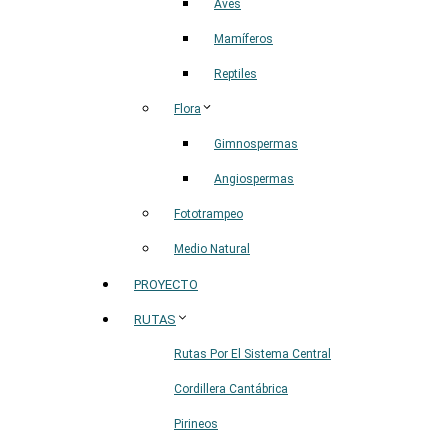
Aves
Mamíferos
Reptiles
Flora
Gimnospermas
Angiospermas
Fototrampeo
Medio Natural
PROYECTO
RUTAS
Rutas Por El Sistema Central
Cordillera Cantábrica
Pirineos