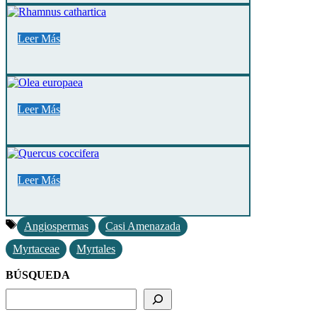
Leer Más
Leer Más
Leer Más
Etiquetas
Angiospermas
Casi Amenazada
Myrtaceae
Myrtales
BÚSQUEDA
BUSCADOR