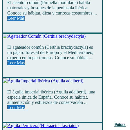
El acentor común (Prunella modularis) habita
matorrales y bosques de la península ibérica.
Conoce su hábitat, dieta y curiosas costumbres ...
Leer Más
El agateador común (Certhia brachydactyla) es
un pájaro forestal de Europa y el Mediterráneo,
experto en trepar troncos. Conoce su hábitat ...
Leer Más
El águila imperial ibérica (Aquila adalberti), una
especie única de España. Conoce su hábitat,
alimentación y esfuerzos de conservación ...
Leer Más
Fauna
Fauna
Fauna
Fauna
Fauna
Fauna
Fauna
Fauna
Fauna
Fauna
Fauna
Fauna
Flora