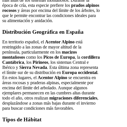
más altas de los sistemas montañosos. Durante la
época de cría, esta especie prefiere los
prados alpinos
rocosos
y áreas por encima del límite de los árboles, lo
que le permite encontrar las condiciones ideales para
su alimentación y anidación.
Distribución Geográfica en España
En territorio español, el
Acentor Alpino
está
restringido a las zonas de mayor altitud de la
península, particularmente en los
macizos
montañosos
como los
Picos de Europa
, la
cordillera
Cantábrica
, los
Pirineos
, los sistemas Central e
Ibérico y
Sierra Nevada
. Esta última zona representa
el límite sur de su distribución en
Europa occidental
.
En estos lugares, el
Acentor Alpino
se encuentra en
áreas rocosas y praderas alpinas, especialmente por
encima del límite del arbolado. Aunque algunos
ejemplares permanecen en las cumbres altas durante
todo el año, otros realizan
migraciones diferenciales
,
desplazándose a zonas más bajas durante el invierno
para buscar condiciones más favorables.
Tipos de Hábitat