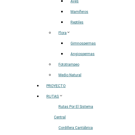
Aves
Mamíferos
Reptiles
Flora
Gimnospermas
Angiospermas
Fototrampeo
Medio Natural
PROYECTO
RUTAS
Rutas Por El Sistema
Central
Cordillera Cantábrica