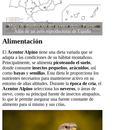
Mapa de distribución del acentor alpino. Fuente:
Atlas de las aves reproductoras de España
Alimentación
El
Acentor Alpino
tiene una dieta variada que se
adapta a las condiciones de su hábitat montañoso.
Principalmente, se alimenta
picoteando el suelo
,
donde consume
insectos pequeños
,
arácnidos
, así
como
bayas
y
semillas
. Esta dieta le proporciona los
nutrientes necesarios para mantenerse activo en su
entorno de altas altitudes. Durante la
época de cría
, el
Acentor Alpino
selecciona los
neveros
, o áreas de
nieve, como su principal fuente de insectos atrapados,
lo que le permite asegurar una fuente constante de
alimento para sí mismo y sus crías.