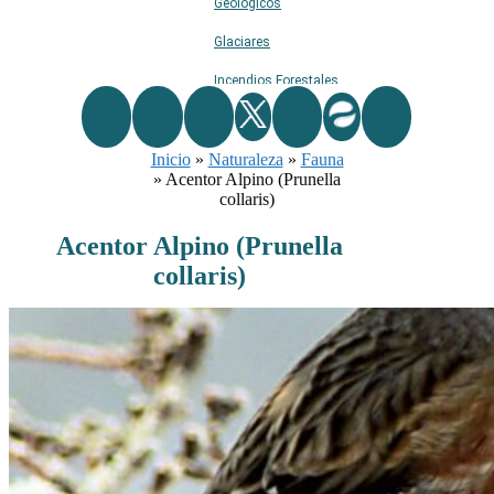
Geológicos
Glaciares
Incendios Forestales
Naturaleza
Inicio
»
Naturaleza
Ríos
»
Fauna
»
Acentor Alpino (Prunella
Rutas De Montaña
collaris)
Terremotos
Acentor Alpino (Prunella
collaris)
Topográficos
Vértices Geodésicos