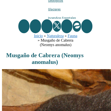
Geológicos
Glaciares
Incendios Forestales
Naturaleza
Inicio
»
Naturaleza
Ríos
»
Fauna
»
Musgaño de Cabrera
Rutas De Montaña
(Neomys anomalus)
Terremotos
Musgaño de Cabrera (Neomys
anomalus)
Topográficos
Vértices Geodésicos