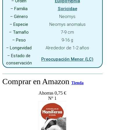
– Orden
Eulipotyphla
– Familia
Soricidae
– Género
Neomys
– Especie
Neomys anomalus
– Tamaño
7-9 cm
– Peso
9-16 g
– Longevidad
Alrededor de 1-2 años
– Estado de
Preocupación Menor (LC)
conservación
Comprar en Amazon
Tienda
Ahorras 0,75 €
Nº 1