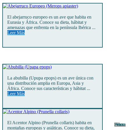
El abejarruco europeo es un ave que habita en
Eurasia y África. Conoce su dieta, hábitat y
amenazas que enfrenta en la península Ibérica ...
Leer Más
La abubilla (Upupa epops) es un ave única con
una distribución amplia en Europa, Asia y
África. Conoce sus características y hábitat ...
Leer Más
El Acentor Alpino (Prunella collaris) habita en
Fauna
Fauna
Fauna
Fauna
Fauna
Fauna
Fauna
Fauna
Fauna
Fauna
Fauna
Flora
Flora
montañas europeas y asiáticas. Conoce su dieta,