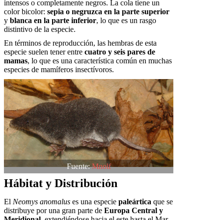
intensos o completamente negros. La cola tiene un
color bicolor:
sepia o negruzca en la parte superior
y
blanca en la parte inferior
, lo que es un rasgo
distintivo de la especie.
En términos de reproducción, las hembras de esta
especie suelen tener entre
cuatro y seis pares de
mamas
, lo que es una característica común en muchas
especies de mamíferos insectívoros.
Fuente:
Mnolf
Hábitat y Distribución
El
Neomys anomalus
es una especie
paleártica
que se
distribuye por una gran parte de
Europa Central y
Meridional
, extendiéndose hacia el este hasta el Mar