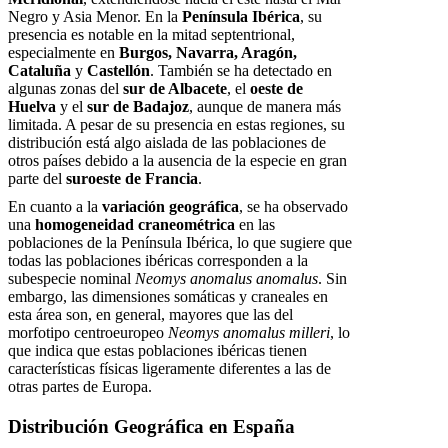
Negro y Asia Menor. En la
Península Ibérica
, su
presencia es notable en la mitad septentrional,
especialmente en
Burgos, Navarra, Aragón,
Cataluña
y
Castellón
. También se ha detectado en
algunas zonas del
sur de Albacete
, el
oeste de
Huelva
y el
sur de Badajoz
, aunque de manera más
limitada. A pesar de su presencia en estas regiones, su
distribución está algo aislada de las poblaciones de
otros países debido a la ausencia de la especie en gran
parte del
suroeste de Francia
.
En cuanto a la
variación geográfica
, se ha observado
una
homogeneidad craneométrica
en las
poblaciones de la Península Ibérica, lo que sugiere que
todas las poblaciones ibéricas corresponden a la
subespecie nominal
Neomys anomalus anomalus
. Sin
embargo, las dimensiones somáticas y craneales en
esta área son, en general, mayores que las del
morfotipo centroeuropeo
Neomys anomalus milleri
, lo
que indica que estas poblaciones ibéricas tienen
características físicas ligeramente diferentes a las de
otras partes de Europa.
Distribución Geográfica en España