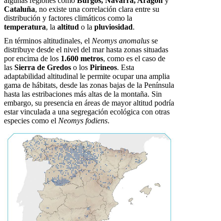
algunas regiones como
Burgos, Navarra, Aragón
y
Cataluña
, no existe una correlación clara entre su
distribución y factores climáticos como la
temperatura
, la
altitud
o la
pluviosidad
.
En términos altitudinales, el
Neomys anomalus
se
distribuye desde el nivel del mar hasta zonas situadas
por encima de los
1.600 metros
, como es el caso de
las
Sierra de Gredos
o los
Pirineos
. Esta
adaptabilidad altitudinal le permite ocupar una amplia
gama de hábitats, desde las zonas bajas de la Península
hasta las estribaciones más altas de la montaña. Sin
embargo, su presencia en áreas de mayor altitud podría
estar vinculada a una segregación ecológica con otras
especies como el
Neomys fodiens
.