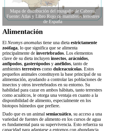
Mapa de distribución del musgaño de Cabrera.
Fuente: Atlas y Libro Rojo de mamíferos terrestres
de España
Alimentación
El
Neomys anomalus
tiene una dieta
estrictamente
zoófaga
, lo que significa que se alimenta
principalmente de
invertebrados
. Los elementos
clave de su dieta incluyen
insectos
,
arácnidos
,
anfípodos
,
gasterópodos
y
anélidos
, tanto de
ambientes
terrestres
como
dulceacuícolas
. Estos
pequeños animales constituyen la base principal de su
alimentación, ayudando a controlar las poblaciones de
insectos y otros invertebrados en su entorno. Su
habilidad para cazar en ambos hábitats, tanto terrestres
como acuáticos, le otorga una ventaja en cuanto a la
disponibilidad de alimento, especialmente en los
biotopos húmedos que prefiere.
Dado que es un animal
semiacuático
, su acceso a una
variedad de fuentes de alimento en los cursos de agua
es fundamental para su supervivencia. Esto refuerza su
capacidad para adaptarse a entornos con abundancia