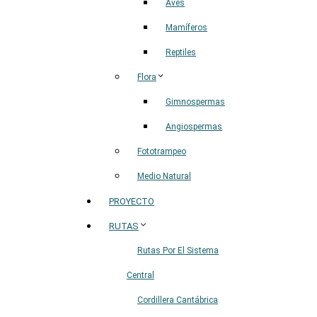
Aves
Mamíferos
Reptiles
Flora
Gimnospermas
Angiospermas
Fototrampeo
Medio Natural
PROYECTO
RUTAS
Rutas Por El Sistema
Central
Cordillera Cantábrica