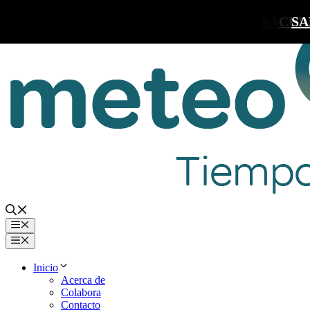
Saltar
SAPIL
CUL
SA
al
contenido
Menú
Menú
Inicio
Acerca de
Colabora
Contacto