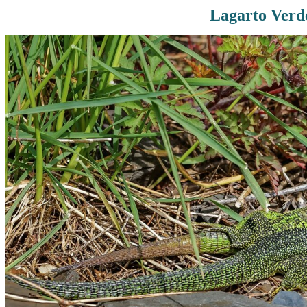
Lagarto Verde
Rutas De Montaña
Terremotos
Topográficos
Vértices Geodésicos