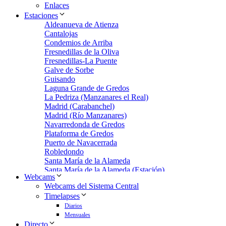
Enlaces
Estaciones
Aldeanueva de Atienza
Cantalojas
Condemios de Arriba
Fresnedillas de la Oliva
Fresnedillas-La Puente
Galve de Sorbe
Guisando
Laguna Grande de Gredos
La Pedriza (Manzanares el Real)
Madrid (Carabanchel)
Madrid (Río Manzanares)
Navarredonda de Gredos
Plataforma de Gredos
Puerto de Navacerrada
Robledondo
Santa María de la Alameda
Santa María de la Alameda (Estación)
Webcams
Zarzalejo
Webcams del Sistema Central
Zarzalejo Estación
Timelapses
Zarzalejo-Machotas
Diarios
Mensuales
Directo