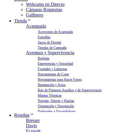
Webcams en Directo
Cámaras Rotatorias
Gallinero
Tienda
Acampada
Accesorios de Acampada
Esterillas
Sacos de Dormir
Tiendas de Campaña
Aventura y Supervivencia
Brújulas
Emergencias y Seguridad
Frontales y Linternas
Herramientas de Corte
Herramientas para Hacer Fuego
Iluminación y Aviso
Kits de Primeros Auxilios y de Supervivencia
Mantas Térmicas
Navajas, Sierras y Hachas
Orientación y Navegación
Pedernales y Encendedores
Reseñas
Aves y Jardín
Bresser
Bebederos para Aves
Davis
Casas para Aves
Ecowitt