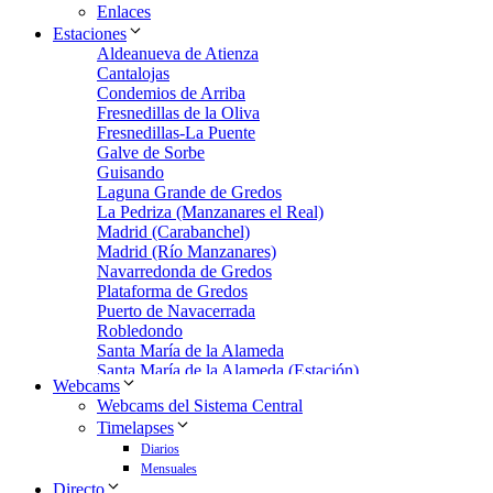
Enlaces
Estaciones
Aldeanueva de Atienza
Cantalojas
Condemios de Arriba
Fresnedillas de la Oliva
Fresnedillas-La Puente
Galve de Sorbe
Guisando
Laguna Grande de Gredos
La Pedriza (Manzanares el Real)
Madrid (Carabanchel)
Madrid (Río Manzanares)
Navarredonda de Gredos
Plataforma de Gredos
Puerto de Navacerrada
Robledondo
Santa María de la Alameda
Santa María de la Alameda (Estación)
Webcams
Zarzalejo
Webcams del Sistema Central
Zarzalejo Estación
Timelapses
Zarzalejo-Machotas
Diarios
Mensuales
Directo