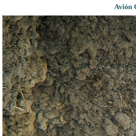
Avión 
Rutas De Montaña
Terremotos
Topográficos
Vértices Geodésicos