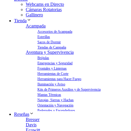
Webcams en Directo
Cámaras Rotatorias
Gallinero
Tienda
Acampada
Accesorios de Acampada
Esterillas
Sacos de Dormir
Tiendas de Campaña
Aventura y Supervivencia
Brújulas
Emergencias y Seguridad
Frontales y Linternas
Herramientas de Corte
Herramientas para Hacer Fuego
Iluminación y Aviso
Kits de Primeros Auxilios y de Supervivencia
Mantas Térmicas
Navajas, Sierras y Hachas
Orientación y Navegación
Pedernales y Encendedores
Reseñas
Aves y Jardín
Bresser
Bebederos para Aves
Davis
Casas para Aves
Ecowitt