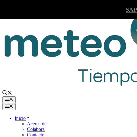
Saltar
SAP
al
contenido
Menú
Menú
Inicio
Acerca de
Colabora
Contacto