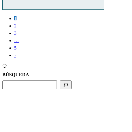
1
2
3
…
5
›
BÚSQUEDA
BUSCADOR