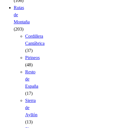
(106)
Rutas
de
Montaña
(203)
Cordillera
Cantábrica
(37)
Pirineos
(48)
Resto
de
España
(17)
Sierra
de
Ayllón
(13)