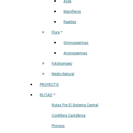
Aves
Mamíferos
Reptiles
Flora
Gimnospermas
Angiospermas
Fototrampeo
Medio Natural
PROYECTO
RUTAS
Rutas Por El Sistema Central
Cordillera Cantábrica
Pirineos