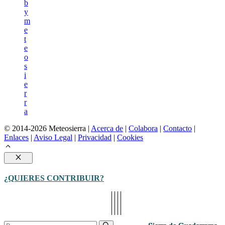
b
y
m
e
t
e
o
s
i
e
r
r
a
© 2014-2026 Meteosierra |
Acerca de
|
Colabora
|
Contacto
|
Enlaces
|
Aviso Legal
|
Privacidad
|
Cookies
Cerrar
¿QUIERES CONTRIBUIR?
Buscar: