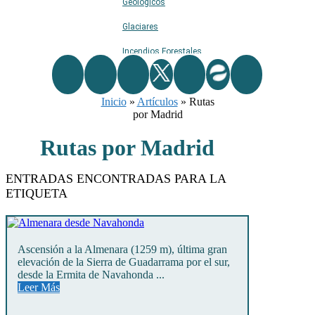
Geológicos
Glaciares
Incendios Forestales
Naturaleza
Inicio
Ríos
»
Artículos
»
Rutas
por Madrid
Rutas De Montaña
Rutas por Madrid
Terremotos
Topográficos
ENTRADAS ENCONTRADAS PARA LA
ETIQUETA
Vértices Geodésicos
Ascensión a la Almenara (1259 m), última gran
elevación de la Sierra de Guadarrama por el sur,
desde la Ermita de Navahonda ...
Leer Más