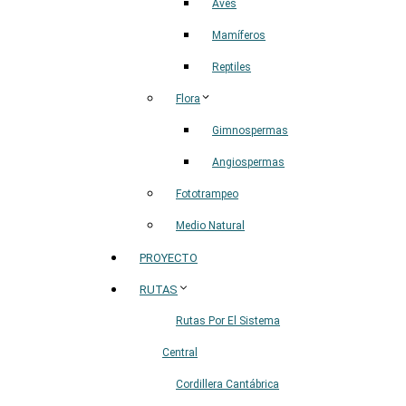
Aves
Mamíferos
Reptiles
Flora
Gimnospermas
Angiospermas
Fototrampeo
Medio Natural
PROYECTO
RUTAS
Rutas Por El Sistema
Central
Cordillera Cantábrica