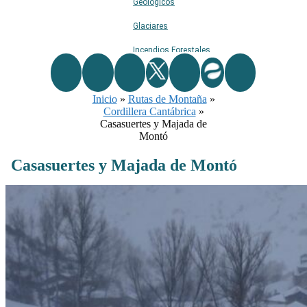
Geológicos
Glaciares
Incendios Forestales
Naturaleza
Inicio
»
Rutas de Montaña
Ríos
»
Cordillera Cantábrica
»
Rutas De Montaña
Casasuertes y Majada de
Montó
Terremotos
Casasuertes y Majada de Montó
Topográficos
Vértices Geodésicos