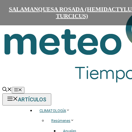
Saltar
SALAMANQUESA ROSADA (HEMIDACTYLU
al
contenido
TURCICUS)
Menú
ARTÍCULOS
CLIMATOLOGÍA
Resúmenes
Anuales