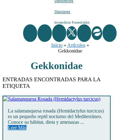
Geológicos
Glaciares
Incendios Forestales
Naturaleza
Inicio
Ríos
»
Artículos
»
Gekkonidae
Rutas De Montaña
Gekkonidae
Terremotos
Topográficos
ENTRADAS ENCONTRADAS PARA LA
ETIQUETA
Vértices Geodésicos
La salamanquesa rosada (Hemidactylus turcicus)
es un pequeño reptil nocturno del Mediterráneo.
Conoce su hábitat, dieta y amenazas ...
Leer Más