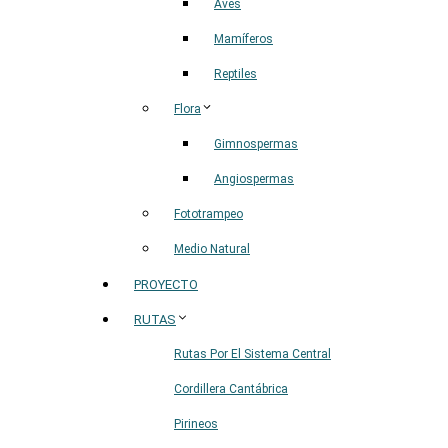
Aves
Mamíferos
Reptiles
Flora
Gimnospermas
Angiospermas
Fototrampeo
Medio Natural
PROYECTO
RUTAS
Rutas Por El Sistema Central
Cordillera Cantábrica
Pirineos