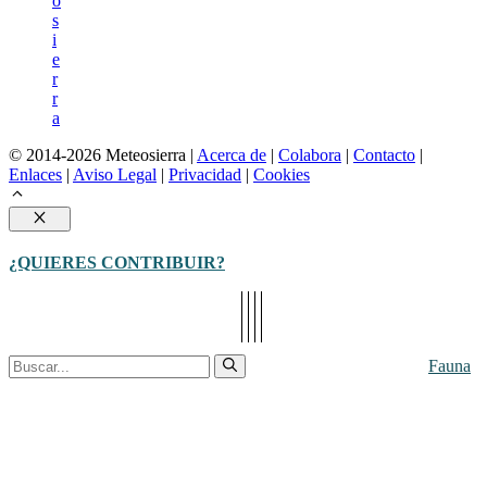
o
s
i
e
r
r
a
© 2014-2026 Meteosierra |
Acerca de
|
Colabora
|
Contacto
|
Enlaces
|
Aviso Legal
|
Privacidad
|
Cookies
Cerrar
¿QUIERES CONTRIBUIR?
Buscar:
Fauna