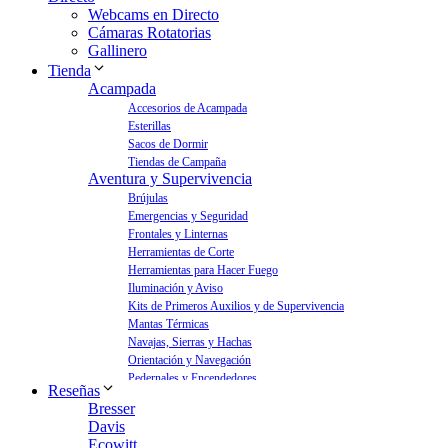
Webcams en Directo
Cámaras Rotatorias
Gallinero
Tienda
Acampada
Accesorios de Acampada
Esterillas
Sacos de Dormir
Tiendas de Campaña
Aventura y Supervivencia
Brújulas
Emergencias y Seguridad
Frontales y Linternas
Herramientas de Corte
Herramientas para Hacer Fuego
Iluminación y Aviso
Kits de Primeros Auxilios y de Supervivencia
Mantas Térmicas
Navajas, Sierras y Hachas
Orientación y Navegación
Pedernales y Encendedores
Reseñas
Aves y Jardín
Bresser
Bebederos para Aves
Davis
Casas para Aves
Ecowitt