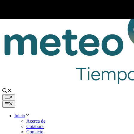
Saltar
al
contenido
Menú
Menú
Inicio
Acerca de
Colabora
Contacto