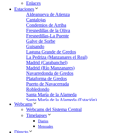
Enlaces
Estaciones
Aldeanueva de Atienza
Cantalojas
Condemios de Arriba
Fresnedillas de la Oliva
Fresnedillas-La Puente
Galve de Sorbe
Guisando
Laguna Grande de Gredos
La Pedriza (Manzanares el Real)
Madrid (Carabanchel)
Madrid (Río Manzanares)
Navarredonda de Gredos
Plataforma de Gredos
Puerto de Navacerrada
Robledondo
Santa María de la Alameda
Santa María de la Alameda (Estación)
Webcams
Zarzalejo
Webcams del Sistema Central
Zarzalejo Estación
Timelapses
Zarzalejo-Machotas
Diarios
Mensuales
Directo