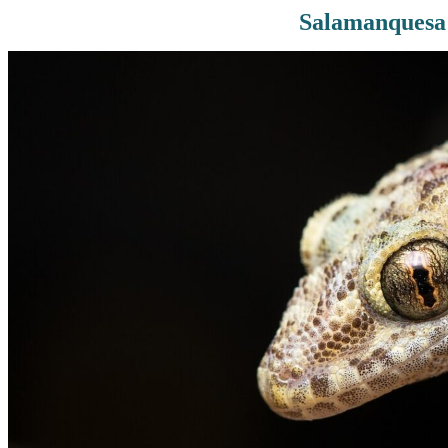
Salamanquesa 
Rutas De Montaña
Terremotos
Topográficos
Vértices Geodésicos