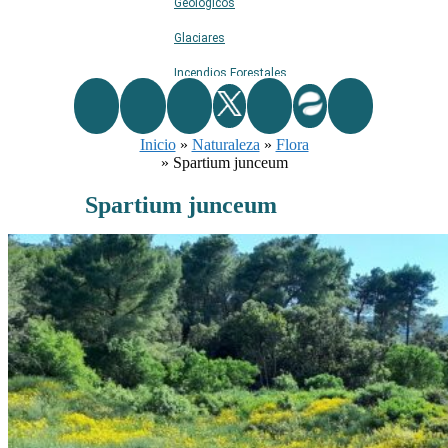
Geológicos
Glaciares
Incendios Forestales
Naturaleza
Inicio
Ríos
»
Naturaleza
»
Flora
»
Spartium junceum
Rutas De Montaña
Spartium junceum
Terremotos
Topográficos
Vértices Geodésicos