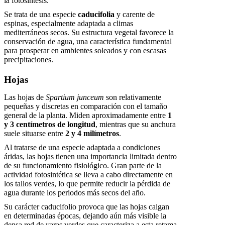
la fotosíntesis.
Se trata de una especie
caducifolia
y carente de
espinas, especialmente adaptada a climas
mediterráneos secos. Su estructura vegetal favorece la
conservación de agua, una característica fundamental
para prosperar en ambientes soleados y con escasas
precipitaciones.
Hojas
Las hojas de
Spartium junceum
son relativamente
pequeñas y discretas en comparación con el tamaño
general de la planta. Miden aproximadamente entre
1
y 3 centímetros de longitud
, mientras que su anchura
suele situarse entre
2 y 4 milímetros
.
Al tratarse de una especie adaptada a condiciones
áridas, las hojas tienen una importancia limitada dentro
de su funcionamiento fisiológico. Gran parte de la
actividad fotosintética se lleva a cabo directamente en
los tallos verdes, lo que permite reducir la pérdida de
agua durante los periodos más secos del año.
Su carácter caducifolio provoca que las hojas caigan
en determinadas épocas, dejando aún más visible la
densa red de varas verdes que caracteriza a esta retama