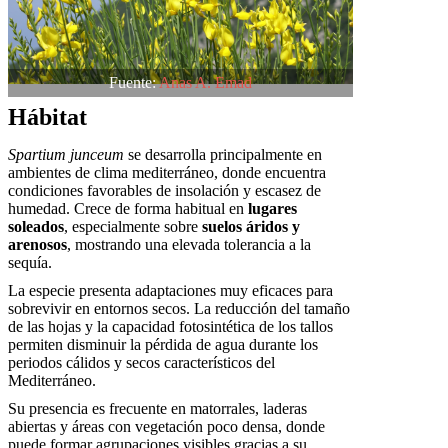
Fuente:
Anas A. Emad
Hábitat
Spartium junceum
se desarrolla principalmente en
ambientes de clima mediterráneo, donde encuentra
condiciones favorables de insolación y escasez de
humedad. Crece de forma habitual en
lugares
soleados
, especialmente sobre
suelos áridos y
arenosos
, mostrando una elevada tolerancia a la
sequía.
La especie presenta adaptaciones muy eficaces para
sobrevivir en entornos secos. La reducción del tamaño
de las hojas y la capacidad fotosintética de los tallos
permiten disminuir la pérdida de agua durante los
periodos cálidos y secos característicos del
Mediterráneo.
Su presencia es frecuente en matorrales, laderas
abiertas y áreas con vegetación poco densa, donde
puede formar agrupaciones visibles gracias a su