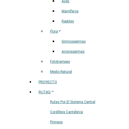
Aves
Mamíferos
Reptiles
Flora
Gimnospermas
Angiospermas
Fototrampeo
Medio Natural
PROYECTO
RUTAS
Rutas Por El Sistema Central
Cordillera Cantábrica
Pirineos