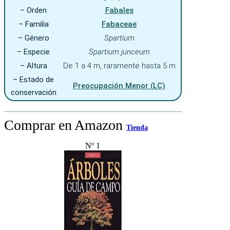
– Orden
Fabales
– Familia
Fabaceae
– Género
Spartium
– Especie
Spartium junceum
– Altura
De 1 a 4 m, raramente hasta 5 m
– Estado de
Preocupación Menor (LC)
conservación
Comprar en Amazon
Tienda
Nº 1