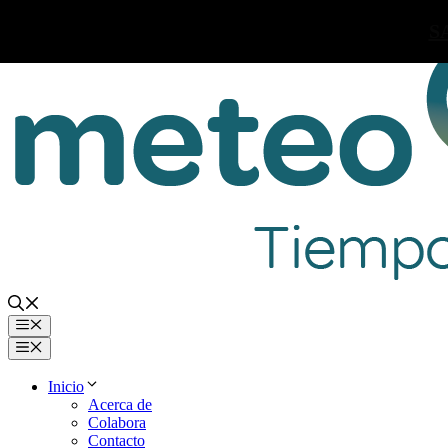
Saltar
S
al
contenido
Menú
Menú
Inicio
Acerca de
Colabora
Contacto