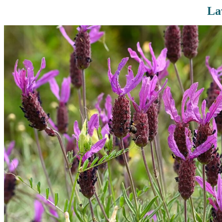
La
Rutas De Montaña
Terremotos
Topográficos
Vértices Geodésicos