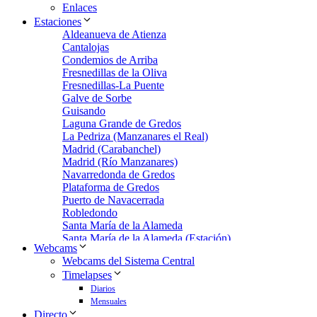
Enlaces
Estaciones
Aldeanueva de Atienza
Cantalojas
Condemios de Arriba
Fresnedillas de la Oliva
Fresnedillas-La Puente
Galve de Sorbe
Guisando
Laguna Grande de Gredos
La Pedriza (Manzanares el Real)
Madrid (Carabanchel)
Madrid (Río Manzanares)
Navarredonda de Gredos
Plataforma de Gredos
Puerto de Navacerrada
Robledondo
Santa María de la Alameda
Santa María de la Alameda (Estación)
Webcams
Zarzalejo
Webcams del Sistema Central
Zarzalejo Estación
Timelapses
Zarzalejo-Machotas
Diarios
Mensuales
Directo