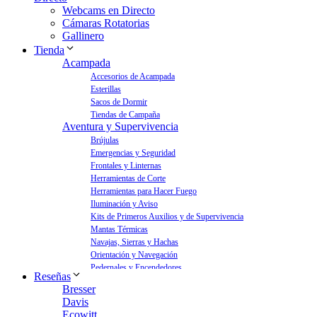
Webcams en Directo
Cámaras Rotatorias
Gallinero
Tienda
Acampada
Accesorios de Acampada
Esterillas
Sacos de Dormir
Tiendas de Campaña
Aventura y Supervivencia
Brújulas
Emergencias y Seguridad
Frontales y Linternas
Herramientas de Corte
Herramientas para Hacer Fuego
Iluminación y Aviso
Kits de Primeros Auxilios y de Supervivencia
Mantas Térmicas
Navajas, Sierras y Hachas
Orientación y Navegación
Pedernales y Encendedores
Reseñas
Aves y Jardín
Bresser
Bebederos para Aves
Davis
Casas para Aves
Ecowitt